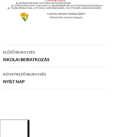
Bejegyzés
ELŐZŐ BEJEGYZÉS
navigáció
ISKOLAI BEIRATKOZÁS
KÖVETKEZŐ BEJEGYZÉS
NYÍLT NAP