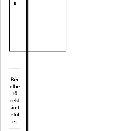
R
Bér
elhe
tő
rekl
ámf
elül
et