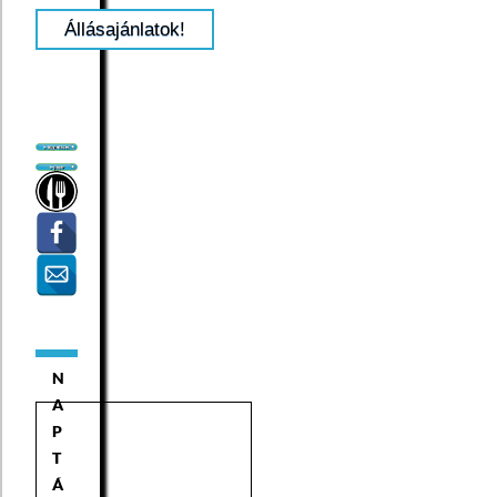
Állásajánlatok!
N
A
P
T
Á