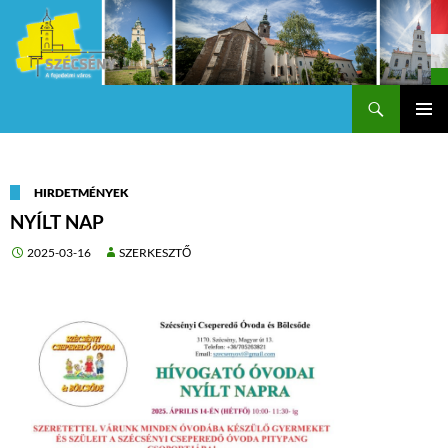
Keresés
Szécsény a fejedelmi Város
KILÉPÉS
Els
A
TARTALOMBA
me
HIRDETMÉNYEK
NYÍLT NAP
2025-03-16
SZERKESZTŐ