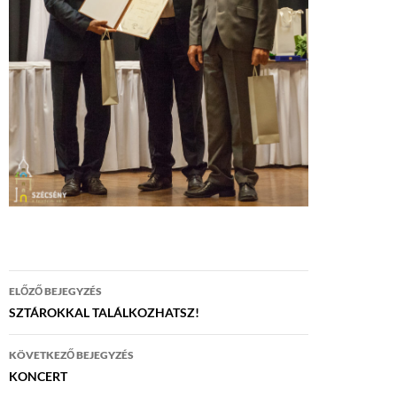
Bejegyzés
ELŐZŐ BEJEGYZÉS
navigáció
SZTÁROKKAL TALÁLKOZHATSZ!
KÖVETKEZŐ BEJEGYZÉS
KONCERT