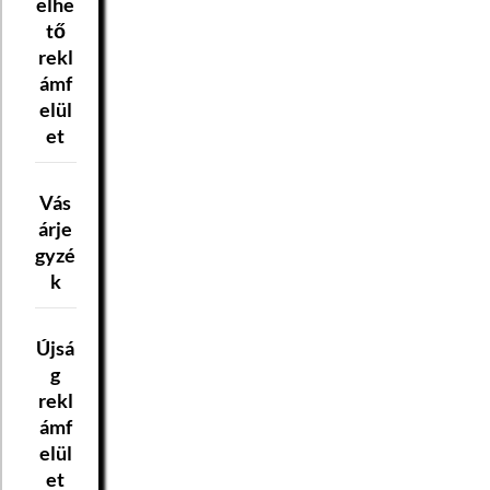
elhe
tő
rekl
ámf
elül
et
Vás
árje
gyzé
k
Újsá
g
rekl
ámf
elül
et