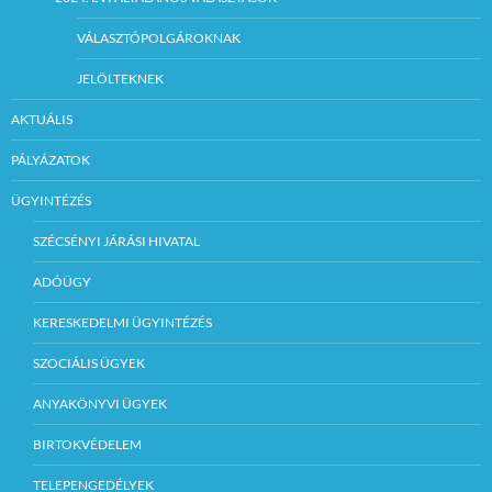
VÁLASZTÓPOLGÁROKNAK
JELÖLTEKNEK
AKTUÁLIS
PÁLYÁZATOK
ÜGYINTÉZÉS
SZÉCSÉNYI JÁRÁSI HIVATAL
ADÓÜGY
KERESKEDELMI ÜGYINTÉZÉS
SZOCIÁLIS ÜGYEK
ANYAKÖNYVI ÜGYEK
BIRTOKVÉDELEM
TELEPENGEDÉLYEK