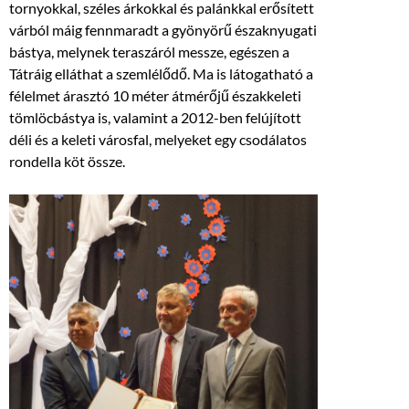
tornyokkal, széles árkokkal és palánkkal erősített
várból máig fennmaradt a gyönyörű északnyugati
bástya, melynek teraszáról messze, egészen a
Tátráig elláthat a szemlélődő. Ma is látogatható a
félelmet árasztó 10 méter átmérőjű északkeleti
tömlöcbástya is, valamint a 2012-ben felújított
déli és a keleti városfal, melyeket egy csodálatos
rondella köt össze.