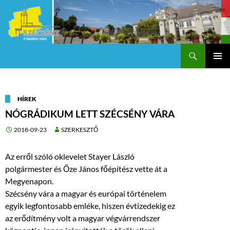
Keresés
Szécsény a fejedelmi Város
KILÉPÉS
Els
A
TARTALOMBA
me
HÍREK
NÓGRÁDIKUM LETT SZÉCSÉNY VÁRA
2018-09-23
SZERKESZTŐ
Az erről szóló oklevelet Stayer László
polgármester és Őze János főépítész vette át a
Megyenapon.
Szécsény vára a magyar és európai történelem
egyik legfontosabb emléke, hiszen évtizedekig ez
az erődítmény volt a magyar végvárrendszer