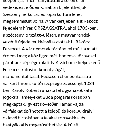
központja, innen irányították a török elleni
védekezést elődeink. Bátran kijelenthetjük
Szécsény nélkül, az európai kultúra lehet
megsemmisült volna. A vár kertjében állt Rákóczi
fejedelem híres ORSZÁGSÁTRA, ahol 1
705-ben,
a szécsényi országgyűlésen, a magyar rendek
vezérlő fejedelmükké választották II. Rákóczi
Ferencet. A vár nemcsak történelmi múltja miatt
érdemli meg a köz figyelmét, hanem a környezet
páratlan szépsége miatt is. A várban elhelyezkedő
Ferences kolostor komolyságát,
monumentalitását, kecsesen ellenpontozza a
várkert finom, költői szépsége. Szécsényt 1334-
ben Károly Róbert ruházta fel ugyanazokkal a
jogokkal, amelyeket Buda polgárai korábban
megkaptak, így ezt követően Tamás vajda
várfalakat építhetett a település köré. A királyi
oklevél birtokában a falakat tornyokkal és
bástyákkal is megerősíthették. A külső