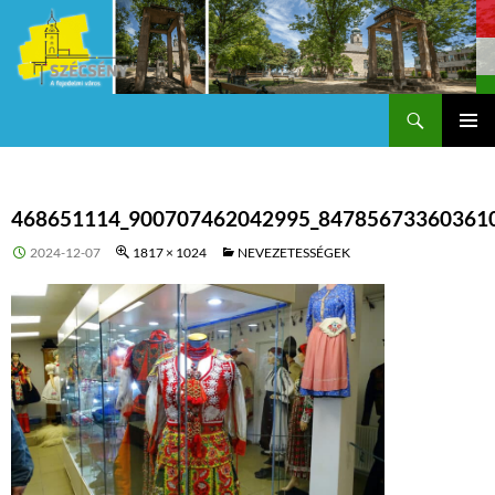
Keresés
Szécsény a fejedelmi Város
KILÉPÉS
Els
A
TARTALOMBA
me
468651114_900707462042995_84785673360361
2024-12-07
1817 × 1024
NEVEZETESSÉGEK