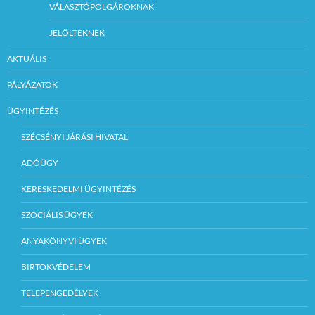
VÁLASZTÓPOLGÁROKNAK
JELÖLTEKNEK
AKTUÁLIS
PÁLYÁZATOK
ÜGYINTÉZÉS
SZÉCSÉNYI JÁRÁSI HIVATAL
ADÓÜGY
KERESKEDELMI ÜGYINTÉZÉS
SZOCIÁLIS ÜGYEK
ANYAKÖNYVI ÜGYEK
BIRTOKVÉDELEM
TELEPENGEDÉLYEK