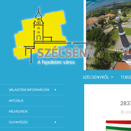
KILÉPÉS A TARTALOMBA
Keresés
Szécsény a fejedelmi Város
SZÉCSÉNYRŐL
TURI
Szécsény Város Hivatalos Weboldala
VÁLASZTÁSI INFORMÁCIÓK
AKTUÁLIS
283
PÁLYÁZATOK
201
ÜGYINTÉZÉS