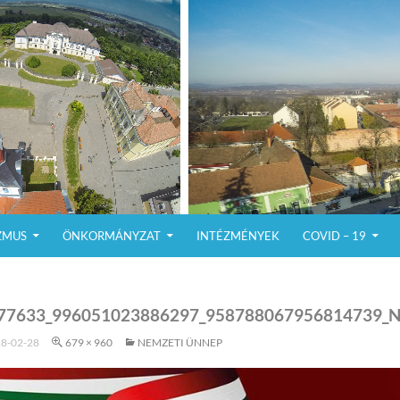
ZMUS
ÖNKORMÁNYZAT
INTÉZMÉNYEK
COVID – 19
77633_996051023886297_958788067956814739_
8-02-28
679 × 960
NEMZETI ÜNNEP