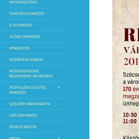
KIFÜGGESZTÉSEK
TEMETŐI ÜGYINTÉZÉS
E-ÜGYINTÉZÉS
ÜLÉSEK, DÖNTÉSEK
RENDELETEK
KÖZÉRDEKŰ ADATOK
KÖZBESZERZÉSEK,
BESZERZÉSEK, PÁLYÁZATOK
TELEPÜLÉSFEJLESZTÉS,
RENDEZÉS
SZÉCSÉNY VÁROSKÁRTYA
SZÉCSÉNYINVEST
TÖMLÖCBÁSTYA
MÉDIA