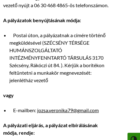
vezető nyújt a 06 30 468 4865-ös telefonszámon.
A pályázatok benyújtásának módja:
Postai úton, a pályázatnak a címére történő
megküldésével (SZÉCSÉNY TÉRSÉGE
HUMÁNSZOLGÁLTATÓ
INTÉZMÉNYFENNTARTÓ TÁRSULÁS 3170
Szécsény, Rákóczi út 84. ). Kérjük a borítékon
feltüntetni a munkakör megnevezését:
jelenlétház vezető
vagy
E-mailben:
jozsa.veronika79@gmail.com
A pályázati eljárás, a pályázat elbírálásának
módja, rendje: