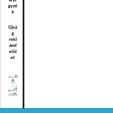
gyzé
k
Újsá
g
rekl
ámf
elül
et