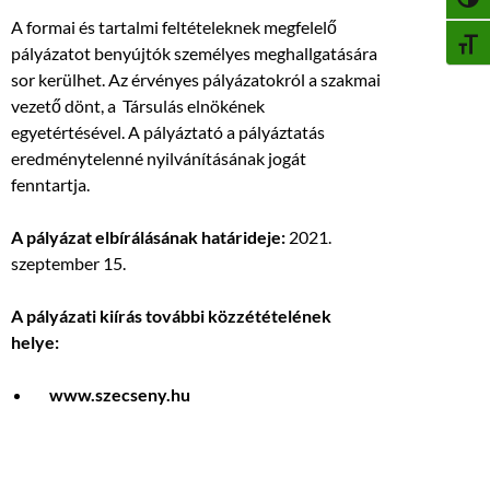
NAGY
A formai és tartalmi feltételeknek megfelelő
BETŰ
pályázatot benyújtók személyes meghallgatására
sor kerülhet. Az érvényes pályázatokról a szakmai
vezető dönt, a Társulás elnökének
egyetértésével. A pályáztató a pályáztatás
eredménytelenné nyilvánításának jogát
fenntartja.
A pályázat elbírálásának határideje:
2021.
szeptember 15.
A pályázati kiírás további közzétételének
helye:
www.szecseny.hu