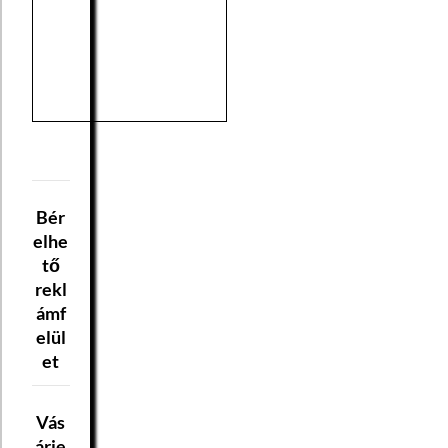
Bér
elhe
tő
rekl
ámf
elül
et
Vás
árje