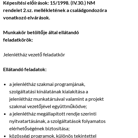
Képesítési előírások: 15/1998. (IV.30.) NM
rendelet 2.sz. mellékletének a családgondozóra
vonatkozó elvárások.
Munkakör betöltője által ellátandó
feladatkörök:
Jelenlétház vezető feladatkör
Ellátandó feladatok:
a jelenlétház szakmai programjának,
szolgáltatási kínálatának kialakítása a
jelenlétház munkatársával valamint a projekt
szakmai vezetőjével együttműködve;
a jelenlétház megállapított rendje szerinti
nyitvatartásának, a szolgáltatások folyamatos
elérhetőségének biztosítása;
közösségi programok, különös tekintettel