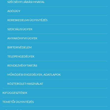
SZÉCSÉNYI JÁRÁSI HIVATAL
ADÓÜGY
KERESKEDELMI ÜGYINTÉZÉS
SZOCIÁLIS ÜGYEK
ANYAKÖNYVI ÜGYEK
BIRTOKVÉDELEM
TELEPENGEDÉLYEK
RENDEZVÉNYTARTÁS
MŰKÖDÉSI ENGEDÉLYEK, ADATLAPOK
KÖZTERÜLET-HASZNÁLAT
KIFÜGGESZTÉSEK
TEMETŐI ÜGYINTÉZÉS