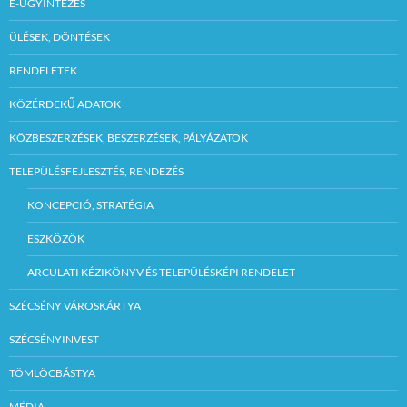
E-ÜGYINTÉZÉS
ÜLÉSEK, DÖNTÉSEK
RENDELETEK
KÖZÉRDEKŰ ADATOK
KÖZBESZERZÉSEK, BESZERZÉSEK, PÁLYÁZATOK
TELEPÜLÉSFEJLESZTÉS, RENDEZÉS
KONCEPCIÓ, STRATÉGIA
ESZKÖZÖK
ARCULATI KÉZIKÖNYV ÉS TELEPÜLÉSKÉPI RENDELET
SZÉCSÉNY VÁROSKÁRTYA
SZÉCSÉNYINVEST
TÖMLÖCBÁSTYA
MÉDIA