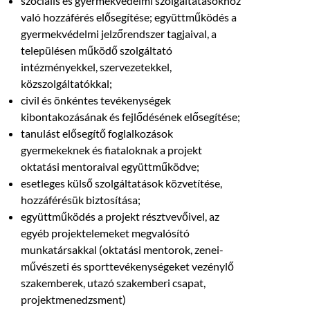
szociális és gyermekvédelmi szolgáltatásokhoz
való hozzáférés elősegítése; együttműködés a
gyermekvédelmi jelzőrendszer tagjaival, a
településen működő szolgáltató
intézményekkel, szervezetekkel,
közszolgáltatókkal;
civil és önkéntes tevékenységek
kibontakozásának és fejlődésének elősegítése;
tanulást elősegítő foglalkozások
gyermekeknek és fiataloknak a projekt
oktatási mentoraival együttműködve;
esetleges külső szolgáltatások közvetítése,
hozzáférésük biztosítása;
együttműködés a projekt résztvevőivel, az
egyéb projektelemeket megvalósító
munkatársakkal (oktatási mentorok, zenei-
művészeti és sporttevékenységeket vezénylő
szakemberek, utazó szakemberi csapat,
projektmenedzsment)