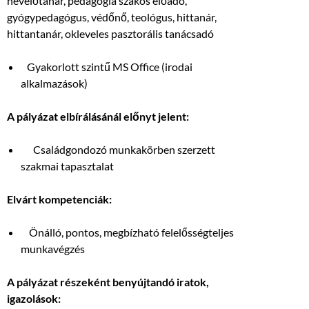
nevelőtanár, pedagógia szakos előadó,
gyógypedagógus, védőnő, teológus, hittanár,
hittantanár, okleveles pasztorális tanácsadó
Gyakorlott szintű MS Office (irodai
alkalmazások)
A pályázat elbírálásánál előnyt jelent:
Családgondozó munkakörben szerzett
szakmai tapasztalat
Elvárt kompetenciák:
Önálló, pontos, megbízható felelősségteljes
munkavégzés
A pályázat részeként benyújtandó iratok,
igazolások: