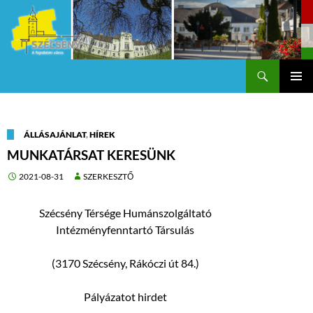
Keresés
Szécsény a fejedelmi Város
KILÉPÉS
Els
A
TARTALOMBA
me
ÁLLÁSAJÁNLAT
,
HÍREK
MUNKATÁRSAT KERESÜNK
2021-08-31
SZERKESZTŐ
Szécsény Térsége Humánszolgáltató
Intézményfenntartó Társulás
(3170 Szécsény, Rákóczi út 84.)
Pályázatot hirdet