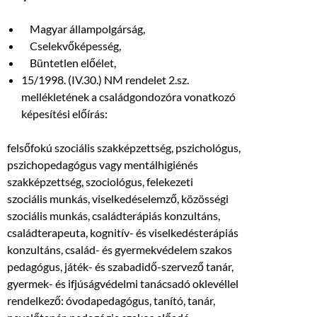
Magyar állampolgárság,
Cselekvőképesség,
Büntetlen előélet,
15/1998. (IV.30.) NM rendelet 2.sz.
mellékletének a családgondozóra vonatkozó
képesítési előírás:
felsőfokú szociális szakképzettség, pszichológus,
pszichopedagógus vagy mentálhigiénés
szakképzettség, szociológus, felekezeti
szociális munkás, viselkedéselemző, közösségi
szociális munkás, családterápiás konzultáns,
családterapeuta, kognitív- és viselkedésterápiás
konzultáns, család- és gyermekvédelem szakos
pedagógus, játék- és szabadidő-szervező tanár,
gyermek- és ifjúságvédelmi tanácsadó oklevéllel
rendelkező: óvodapedagógus, tanító, tanár,