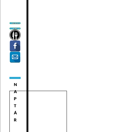
N
A
P
T
Á
R