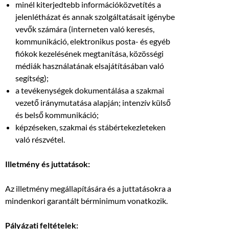
minél kiterjedtebb információközvetítés a
jelenlétházat és annak szolgáltatásait igénybe
vevők számára (interneten való keresés,
kommunikáció, elektronikus posta- és egyéb
fiókok kezelésének megtanítása, közösségi
médiák használatának elsajátításában való
segítség);
a tevékenységek dokumentálása a szakmai
vezető iránymutatása alapján; intenzív külső
és belső kommunikáció;
képzéseken, szakmai és stábértekezleteken
való részvétel.
Illetmény és juttatások:
Az illetmény megállapítására és a juttatásokra a
mindenkori garantált bérminimum vonatkozik.
Pályázati feltételek: