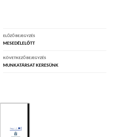
Bejegyzés
ELŐZŐ BEJEGYZÉS
navigáció
MESEDÉLELŐTT
KÖVETKEZŐ BEJEGYZÉS
MUNKATÁRSAT KERESÜNK