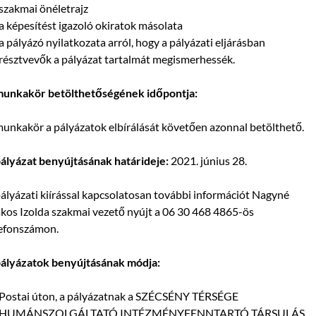
szakmai önéletrajz
a képesítést igazoló okiratok másolata
a pályázó nyilatkozata arról, hogy a pályázati eljárásban
résztvevők a pályázat tartalmát megismerhessék.
munkakör betölthetőségének időpontja:
unkakör a pályázatok elbírálását követően azonnal betölthető.
ályázat benyújtásának határideje:
2021. június 28.
ályázati kiírással kapcsolatosan további információt Nagyné
os Izolda szakmai vezető nyújt a 06 30 468 4865-ös
lefonszámon.
pályázatok benyújtásának módja:
Postai úton, a pályázatnak a SZÉCSÉNY TÉRSÉGE
HUMÁNSZOLGÁLTATÓ INTÉZMÉNYFENNTARTÓ TÁRSULÁS