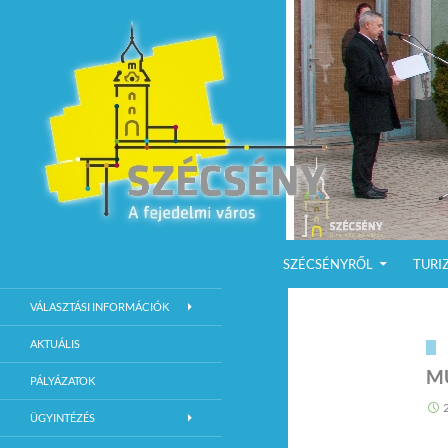
KILÉPÉS A TARTALOMBA
Keresés
Szécsény a fejedelmi Város
SZÉCSÉNYRŐL
TURI
Szécsény Város Hivatalos Weboldala
VÁLASZTÁSI INFORMÁCIÓK
AKTUÁLIS
M
PÁLYÁZATOK
ÜGYINTÉZÉS