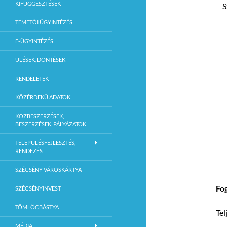
KIFÜGGESZTÉSEK
S
TEMETŐI ÜGYINTÉZÉS
E-ÜGYINTÉZÉS
ÜLÉSEK, DÖNTÉSEK
RENDELETEK
KÖZÉRDEKŰ ADATOK
KÖZBESZERZÉSEK,
BESZERZÉSEK, PÁLYÁZATOK
TELEPÜLÉSFEJLESZTÉS,
RENDEZÉS
SZÉCSÉNY VÁROSKÁRTYA
Fog
SZÉCSÉNYINVEST
TÖMLÖCBÁSTYA
Tel
MÉDIA