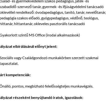
család- és gyermekvédelem szakos pedagógus, játék- és
szabadidő-szervező tanár, gyermek- és ifjúságvédelmi tanácsadó
oklevéllel rendelkező: óvodapedagógus, tanító, tanár, nevelőtanár,
pedagógia szakos előadó, gyógypedagógus, védőnő, teológus,
hittanár, hittantanár, okleveles pasztorális tanácsadó
Gyakorlott szintű MS Office (irodai alkalmazások)
ályázat elbírálásánál előnyt jelent:
Szociális vagy Családgondozó munkakörben szerzett szakmai
tapasztalat.
várt kompetenciák:
Önálló, pontos, megbízható felelősségteljes munkavégzés.
ályázat részeként benyújtandó iratok, igazolások: