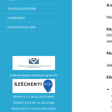
A 
TELEPÜLÉSI ÉRTÉKTÁR
Nóg
GYEREKESÉLY
FOGYATÉKOS ELLÁTÁS
Kép
(IV
von
Mun
Jel
A Versenyképes Járások programról:
Ell
ÉMOP-4.1.1./A/12-2012-0009
KÖZOP-3.5.0-09-11-2015-066
KEOP-2015-5.7.0/15-2015-0326