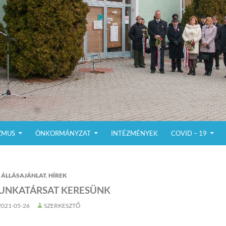
ZMUS
ÖNKORMÁNYZAT
INTÉZMÉNYEK
COVID – 19
ÁLLÁSAJÁNLAT
,
HÍREK
UNKATÁRSAT KERESÜNK
2021-05-26
SZERKESZTŐ