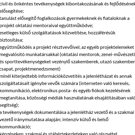
civil és önkéntes tevékenységek kibontakozásának és fejlődéséne
elősegítése;
tanulást elősegítő foglalkozások gyermekeknek és fiataloknak a
projekt oktatási mentoraival együttműködve;
esetleges külső szolgáltatások közvetítése, hozzáférésük
biztosítása;
együttműködés a projekt résztvevőivel, az egyéb projektelemeket
megvalósító munkatársakkal (oktatási mentorok, zenei-művészeti
és sporttevékenységeket vezénylő szakemberek, utazó szakember
csapat, projektmenedzsment)
minél kiterjedtebb információközvetítés a jelenlétházat és annak
szolgáltatásait igénybe vevők számára (interneten való keresés,
kommunikáció, elektronikus posta- és egyéb fiókok kezelésének
megtanítása, közösségi médiák használatának elsajátításában val
segítség);
a tevékenységek dokumentálása a jelenlétház vezető és a szakmai
vezető iránymutatása alapján; intenzív külső és belső
kommunikáció;
képzéseken, szakmai és stábértekezleteken való részvétel.