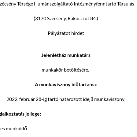
zécsény Térsége Humánszolgáltató Intézményfenntartó Társulás
(3170 Szécsény, Rákóczi út 84.)
Pályázatot hirdet
J
elenlétház munkatárs
munkakör betöltésére.
A munkaviszony időtartama:
2022. február 28-ig tartó határozott idejű munkaviszony
lalkoztatás jellege:
jes munkaidő