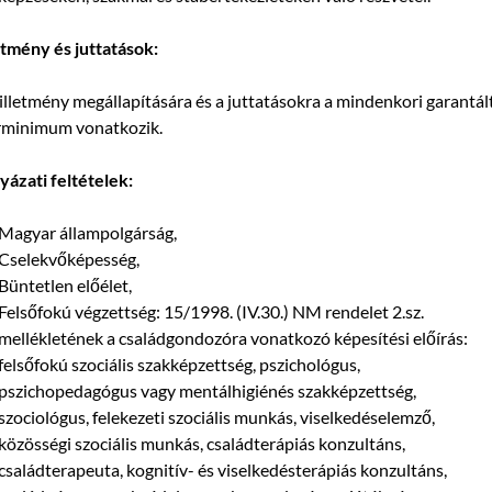
etmény és juttatások:
illetmény megállapítására és a juttatásokra a mindenkori garantál
rminimum vonatkozik.
yázati feltételek:
Magyar állampolgárság,
Cselekvőképesség,
Büntetlen előélet,
Felsőfokú végzettség: 15/1998. (IV.30.) NM rendelet 2.sz.
mellékletének a családgondozóra vonatkozó képesítési előírás:
felsőfokú szociális szakképzettség, pszichológus,
pszichopedagógus vagy mentálhigiénés szakképzettség,
szociológus, felekezeti szociális munkás, viselkedéselemző,
közösségi szociális munkás, családterápiás konzultáns,
családterapeuta, kognitív- és viselkedésterápiás konzultáns,