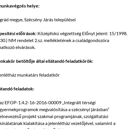
munkavégzés helye:
rád megye, Szécsény Járás települései
esítési előírások:
Középfokú végzettség Előnyt jelent: 15/1998.
.30.) NM rendelet 2.sz. mellékletének a családgondozóra
atkozó elvárások.
kakör betöltője által ellátandó feladatkörök:
enlétház munkatárs feladatkör
átandó feladatok:
az EFOP-1.4.2-16-2016-00009 „Integrált térségi
gyermekprogramok megvalósítása a szécsényi járásban”
elnevezésű projekt szakmai programjának, szolgáltatási
kínálatának kialakítása a jelenlétház vezetőjével, valamint a