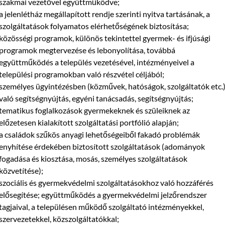
szakmai vezetővel együttműködve;
a jelenlétház megállapított rendje szerinti nyitva tartásának, a
szolgáltatások folyamatos elérhetőségének biztosítása;
közösségi programok, különös tekintettel gyermek- és ifjúsági
programok megtervezése és lebonyolítása, továbbá
együttműködés a település vezetésével, intézményeivel a
települési programokban való részvétel céljából;
személyes ügyintézésben (közművek, hatóságok, szolgáltatók etc.
való segítségnyújtás, egyéni tanácsadás, segítségnyújtás;
tematikus foglalkozások gyermekeknek és szüleiknek az
előzetesen kialakított szolgáltatási portfólió alapján;
a családok szűkös anyagi lehetőségeiből fakadó problémák
enyhítése érdekében biztosított szolgáltatások (adományok
fogadása és kiosztása, mosás, személyes szolgáltatások
közvetítése);
szociális és gyermekvédelmi szolgáltatásokhoz való hozzáférés
elősegítése; együttműködés a gyermekvédelmi jelzőrendszer
tagjaival, a településen működő szolgáltató intézményekkel,
szervezetekkel, közszolgáltatókkal;