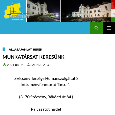
Keresés
Szécsény a fejedelmi Város
KILÉPÉS
Els
A
TARTALOMBA
me
ÁLLÁSAJÁNLAT
,
HÍREK
MUNKATÁRSAT KERESÜNK
2021-04-06
SZERKESZTŐ
Szécsény Térsége Humánszolgáltató
Intézményfenntartó Társulás
(3170 Szécsény, Rákóczi út 84.)
Pályázatot hirdet