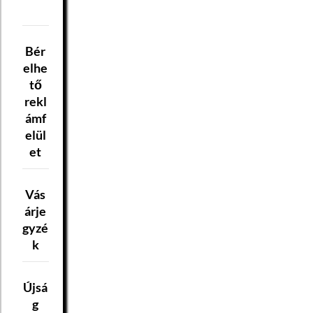
Bér
elhe
tő
rekl
ámf
elül
et
Vás
árje
gyzé
k
Újsá
g