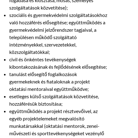
fogadása és kiosztása, mosás, személyes
szolgáltatások közvetítése);
szociális és gyermekvédelmi szolgáltatásokhoz
való hozzáférés elősegítése; együttműködés a
gyermekvédelmi jelzőrendszer tagjaival, a
településen működő szolgáltató
intézményekkel, szervezetekkel,
közszolgáltatókkal;
civil és önkéntes tevékenységek
kibontakozásának és fejlődésének elősegítése;
tanulást elősegítő foglalkozások
gyermekeknek és fiataloknak a projekt
oktatási mentoraival együttműködve;
esetleges külső szolgáltatások közvetítése,
hozzáférésük biztosítása;
együttműködés a projekt résztvevőivel, az
egyéb projektelemeket megvalósító
munkatársakkal (oktatási mentorok, zenei-
művészeti és sporttevékenységeket vezénylő