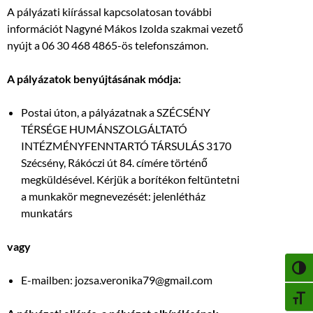
A pályázati kiírással kapcsolatosan további
információt Nagyné Mákos Izolda szakmai vezető
nyújt a 06 30 468 4865-ös telefonszámon.
A pályázatok benyújtásának módja:
Postai úton, a pályázatnak a SZÉCSÉNY
TÉRSÉGE HUMÁNSZOLGÁLTATÓ
INTÉZMÉNYFENNTARTÓ TÁRSULÁS 3170
Szécsény, Rákóczi út 84. címére történő
megküldésével. Kérjük a borítékon feltüntetni
a munkakör megnevezését: jelenlétház
munkatárs
vagy
NAGY
E-mailben: jozsa.veronika79@gmail.com
BETŰ