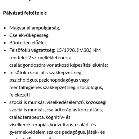
Pályázati feltételek:
Magyar állampolgárság,
Cselekvőképesség,
Büntetlen előélet,
Felsőfokú végzettség: 15/1998. (IV.30.) NM
rendelet 2.sz. mellékletének a
családgondozóra vonatkozó képesítési előírás:
felsőfokú szociális szakképzettség,
pszichológus, pszichopedagógus vagy
mentálhigiénés szakképzettség, szociológus,
felekezeti
szociális munkás, viselkedéselemző, közösségi
szociális munkás, családterápiás konzultáns,
családterapeuta, kognitív- és
viselkedésterápiás konzultáns, család- és
gyermekvédelem szakos pedagógus, játék- és