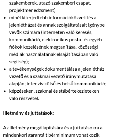
szakemberek, utazó szakemberi csapat,
projektmenedzsment)
minél kiterjedtebb információközvetítés a
jelenlétházat és annak szolgáltatásait igénybe
vevők számára (interneten való keresés,
kommunikáció, elektronikus posta- és egyéb
fiókok kezelésének megtanítása, közösségi
médiák használatának elsajátításában való
segítség);
a tevékenységek dokumentálása a jelenlétház
vezető és a szakmai vezető iránymutatása
alapján; intenzív külső és belső kommunikáció;
képzéseken, szakmai és stábértekezleteken
való részvétel.
Illetmény és juttatások:
Az illetmény megállapítására és a juttatásokra a
mindenkori garantált bérminimum vonatkozik.