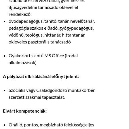
szabadidő-szervező tanár, gyermek- és
ifjúságvédelmi tanácsadó oklevéllel
rendelkező:
óvodapedagógus, tanító, tanár, nevelőtanár,
pedagógia szakos előadó, gyógypedagógus,
védőnő, teológus, hittanár, hittantanár,
okleveles pasztorális tanácsadó
Gyakorlott szintű MS Office (irodai
alkalmazások)
A pályázat elbírálásánál előnyt jelent:
Szociális vagy Családgondozó munkakörben
szerzett szakmai tapasztalat.
Elvárt kompetenciák:
Önálló, pontos, megbízható felelősségteljes