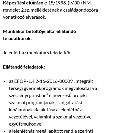
Képesítési előírások:
15/1998. (IV.30.) NM
rendelet 2.sz. mellékletének a családgondozóra
vonatkozó elvárások.
Munkakör betöltője által ellátandó
feladatkörök:
Jelenlétház munkatárs feladatkör
Ellátandó feladatok:
az EFOP-1.4.2-16-2016-00009 „Integrált
térségi gyermekprogramok megvalósítása a
szécsényi járásban” elnevezésű projekt
szakmai programjának, szolgáltatási
kínálatának kialakítása a jelenlétház
vezetőjével, valamint a szakmai vezetővel
együttműködve;
a jelenlétház megállapított rendje szerinti