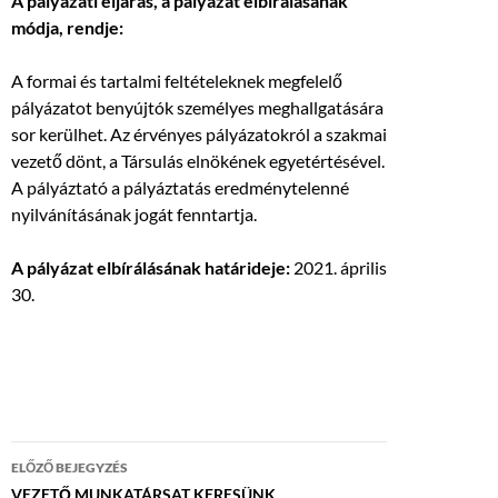
A pályázati eljárás, a pályázat elbírálásának
módja, rendje:
A formai és tartalmi feltételeknek megfelelő
pályázatot benyújtók személyes meghallgatására
sor kerülhet. Az érvényes pályázatokról a szakmai
vezető dönt, a Társulás elnökének egyetértésével.
A pályáztató a pályáztatás eredménytelenné
nyilvánításának jogát fenntartja.
A pályázat elbírálásának határideje:
2021. április
30.
Bejegyzés
ELŐZŐ BEJEGYZÉS
VEZETŐ MUNKATÁRSAT KERESÜNK