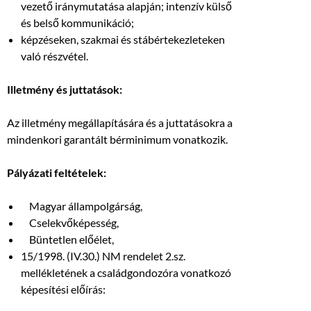
vezető iránymutatása alapján; intenzív külső
és belső kommunikáció;
képzéseken, szakmai és stábértekezleteken
való részvétel.
Illetmény és juttatások:
Az illetmény megállapítására és a juttatásokra a
mindenkori garantált bérminimum vonatkozik.
Pályázati feltételek:
Magyar állampolgárság,
Cselekvőképesség,
Büntetlen előélet,
15/1998. (IV.30.) NM rendelet 2.sz.
mellékletének a családgondozóra vonatkozó
képesítési előírás: