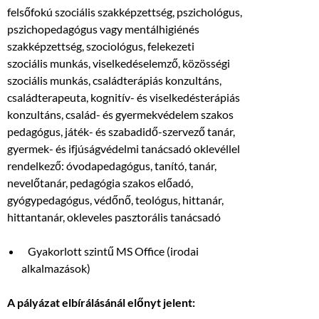
felsőfokú szociális szakképzettség, pszichológus,
pszichopedagógus vagy mentálhigiénés
szakképzettség, szociológus, felekezeti
szociális munkás, viselkedéselemző, közösségi
szociális munkás, családterápiás konzultáns,
családterapeuta, kognitív- és viselkedésterápiás
konzultáns, család- és gyermekvédelem szakos
pedagógus, játék- és szabadidő-szervező tanár,
gyermek- és ifjúságvédelmi tanácsadó oklevéllel
rendelkező: óvodapedagógus, tanító, tanár,
nevelőtanár, pedagógia szakos előadó,
gyógypedagógus, védőnő, teológus, hittanár,
hittantanár, okleveles pasztorális tanácsadó
Gyakorlott szintű MS Office (irodai
alkalmazások)
A pályázat elbírálásánál előnyt jelent: