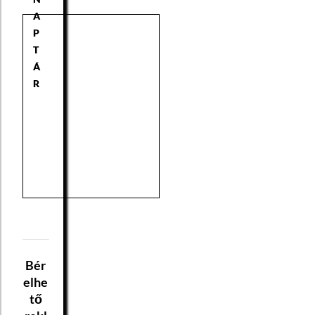
A
P
T
Á
R
Bér
elhe
tő