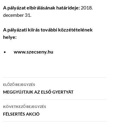
A pályázat elbírálásának határideje:
2018.
december 31.
A pályázati kiírás további közzétételének
helye:
www.szecseny.hu
Bejegyzés
ELŐZŐ BEJEGYZÉS
navigáció
MEGGYÚJTJUK AZ ELSŐ GYERTYÁT
KÖVETKEZŐ BEJEGYZÉS
FÉLSERTÉS AKCIÓ