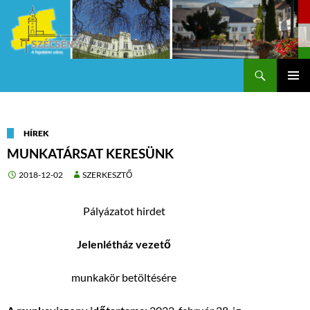
Keresés
Szécsény a fejedelmi Város
KILÉPÉS
Els
A
TARTALOMBA
me
HÍREK
MUNKATÁRSAT KERESÜNK
2018-12-02
SZERKESZTŐ
Pályázatot hirdet
J
elenlétház vezető
munkakör betöltésére