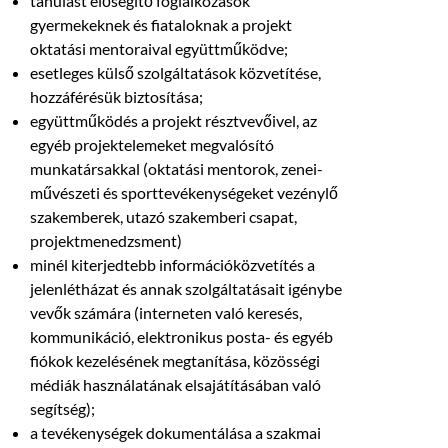
tanulást elősegítő foglalkozások
gyermekeknek és fiataloknak a projekt
oktatási mentoraival együttműködve;
esetleges külső szolgáltatások közvetítése,
hozzáférésük biztosítása;
együttműködés a projekt résztvevőivel, az
egyéb projektelemeket megvalósító
munkatársakkal (oktatási mentorok, zenei-
művészeti és sporttevékenységeket vezénylő
szakemberek, utazó szakemberi csapat,
projektmenedzsment)
minél kiterjedtebb információközvetítés a
jelenlétházat és annak szolgáltatásait igénybe
vevők számára (interneten való keresés,
kommunikáció, elektronikus posta- és egyéb
fiókok kezelésének megtanítása, közösségi
médiák használatának elsajátításában való
segítség);
a tevékenységek dokumentálása a szakmai