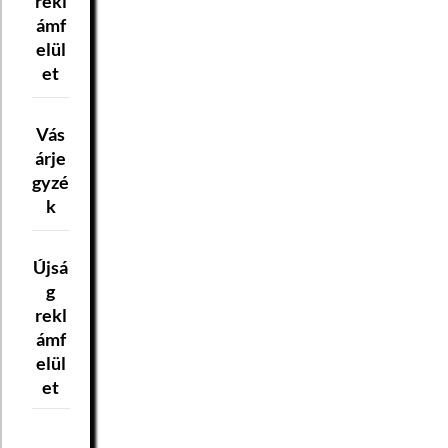
rekl
ámf
elül
et
Vás
árje
gyzé
k
Újsá
g
rekl
ámf
elül
et