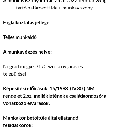
A munkaviszony időtartama:
2022. február 28-ig
tartó határozott idejű munkaviszony
Foglalkoztatás jellege:
Teljes munkaidő
A munkavégzés helye:
Nógrád megye, 3170 Szécsény járás és
települései
Képesítési előírások: 15/1998. (IV.30.) NM
rendelet 2.sz. mellékletének a családgondozóra
vonatkozó elvárások.
Munkakör betöltője által ellátandó
feladatkörök: