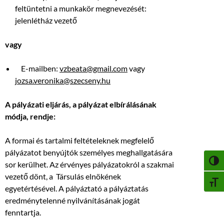
feltüntetni a munkakör megnevezését:
jelenlétház vezető
vagy
E-mailben:
vzbeata@gmail.com
vagy
jozsa.veronika@szecseny.hu
A pályázati eljárás, a pályázat elbírálásának
módja, rendje:
A formai és tartalmi feltételeknek megfelelő
pályázatot benyújtók személyes meghallgatására
NAGY
sor kerülhet. Az érvényes pályázatokról a szakmai
vezető dönt, a Társulás elnökének
BETŰ
egyetértésével. A pályáztató a pályáztatás
eredménytelenné nyilvánításának jogát
fenntartja.