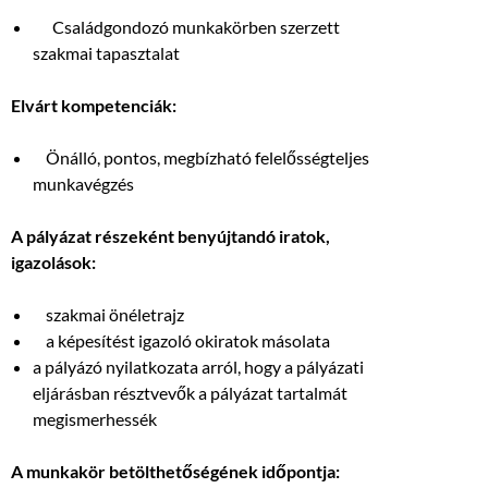
Családgondozó munkakörben szerzett
szakmai tapasztalat
Elvárt kompetenciák:
Önálló, pontos, megbízható felelősségteljes
munkavégzés
A pályázat részeként benyújtandó iratok,
igazolások:
szakmai önéletrajz
a képesítést igazoló okiratok másolata
a pályázó nyilatkozata arról, hogy a pályázati
eljárásban résztvevők a pályázat tartalmát
megismerhessék
A munkakör betölthetőségének időpontja: