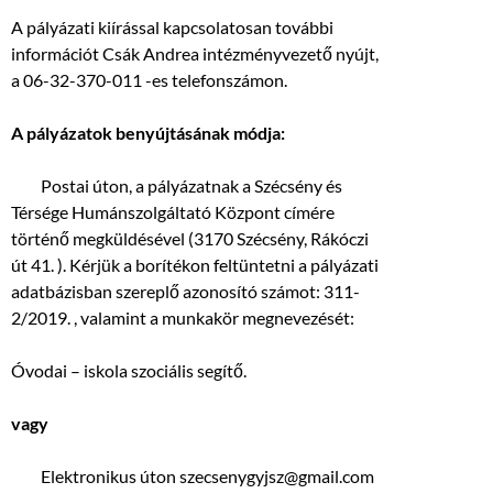
A pályázati kiírással kapcsolatosan további
információt Csák Andrea intézményvezető nyújt,
a 06-32-370-011 -es telefonszámon.
A pályázatok benyújtásának módja:
 Postai úton, a pályázatnak a Szécsény és
Térsége Humánszolgáltató Központ címére
történő megküldésével (3170 Szécsény, Rákóczi
út 41. ). Kérjük a borítékon feltüntetni a pályázati
adatbázisban szereplő azonosító számot: 311-
2/2019. , valamint a munkakör megnevezését:
Óvodai – iskola szociális segítő.
vagy
 Elektronikus úton szecsenygyjsz@gmail.com