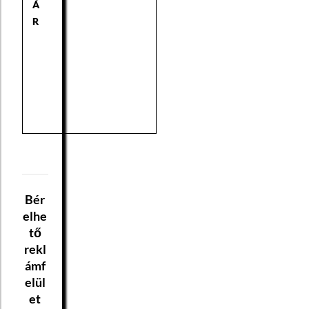
Á
R
Bér
elhe
tő
rekl
ámf
elül
et