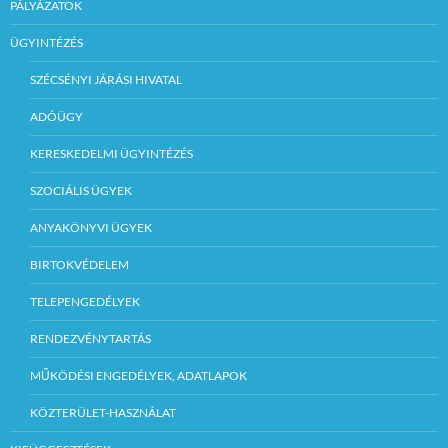
PÁLYÁZATOK
ÜGYINTÉZÉS
SZÉCSÉNYI JÁRÁSI HIVATAL
ADÓÜGY
KERESKEDELMI ÜGYINTÉZÉS
SZOCIÁLIS ÜGYEK
ANYAKÖNYVI ÜGYEK
BIRTOKVÉDELEM
TELEPENGEDÉLYEK
RENDEZVÉNYTARTÁS
MŰKÖDÉSI ENGEDÉLYEK, ADATLAPOK
KÖZTERÜLET-HASZNÁLAT