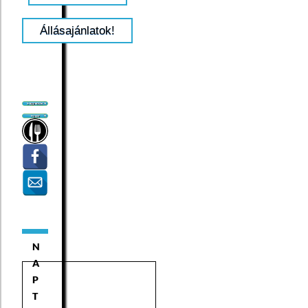
Állásajánlatok!
N
A
P
T