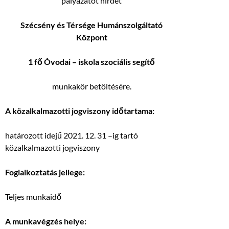
pályázatot hirdet
Szécsény és Térsége Humánszolgáltató
Központ
1 fő Óvodai – iskola szociális segítő
munkakör betöltésére.
A közalkalmazotti jogviszony időtartama:
határozott idejű 2021. 12. 31 –ig tartó
közalkalmazotti jogviszony
Foglalkoztatás jellege:
Teljes munkaidő
A munkavégzés helye: