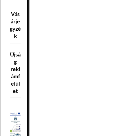
Vás
árje
gyzé
k
Újsá
g
rekl
ámf
elül
et