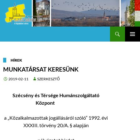
Keresés
Szécsény a fejedelmi Város
KILÉPÉS
Els
A
TARTALOMBA
me
HÍREK
MUNKATÁRSAT KERESÜNK
2019-02-11
SZERKESZTŐ
Szécsény és Térsége Humánszolgáltató
Központ
a „Közalkalmazottak jogállásáról szóló” 1992. évi
XXXIII. törvény 20/A. § alapján