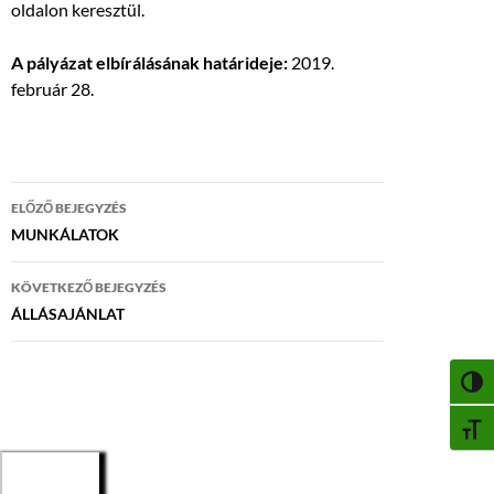
oldalon keresztül.
A pályázat elbírálásának határideje:
2019.
február 28.
Bejegyzés
ELŐZŐ BEJEGYZÉS
navigáció
MUNKÁLATOK
KÖVETKEZŐ BEJEGYZÉS
ÁLLÁSAJÁNLAT
NAGY
BETŰ