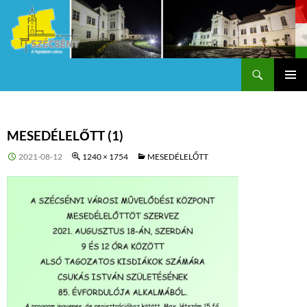
Keresés
Szécsény a fejedelmi Város
KILÉPÉS
Els
A
TARTALOMBA
me
MESEDÉLELŐTT (1)
2021-08-12
1240 × 1754
MESEDÉLELŐTT