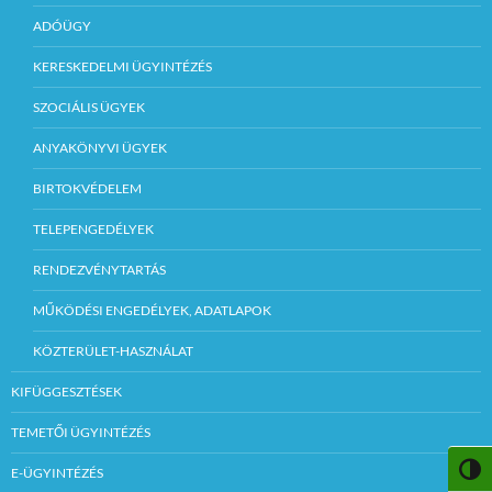
ADÓÜGY
KERESKEDELMI ÜGYINTÉZÉS
SZOCIÁLIS ÜGYEK
ANYAKÖNYVI ÜGYEK
BIRTOKVÉDELEM
TELEPENGEDÉLYEK
RENDEZVÉNYTARTÁS
MŰKÖDÉSI ENGEDÉLYEK, ADATLAPOK
KÖZTERÜLET-HASZNÁLAT
KIFÜGGESZTÉSEK
TEMETŐI ÜGYINTÉZÉS
NAGY
E-ÜGYINTÉZÉS