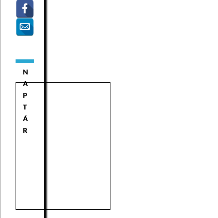
N
A
P
T
Á
R