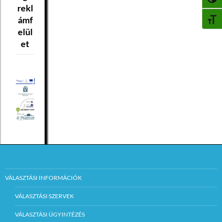
NAGY
rekl
ámf
BETŰ
elül
et
VÁLASZTÁSI INFORMÁCIÓK
VÁLASZTÁSI SZERVEK
VÁLASZTÁSI ÜGYINTÉZÉS