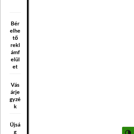
Bér
elhe
tő
rekl
ámf
elül
et
Vás
árje
gyzé
k
Újsá
g