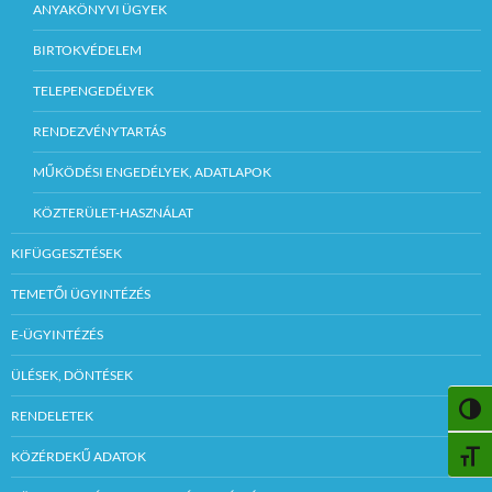
ANYAKÖNYVI ÜGYEK
BIRTOKVÉDELEM
TELEPENGEDÉLYEK
RENDEZVÉNYTARTÁS
MŰKÖDÉSI ENGEDÉLYEK, ADATLAPOK
KÖZTERÜLET-HASZNÁLAT
KIFÜGGESZTÉSEK
TEMETŐI ÜGYINTÉZÉS
E-ÜGYINTÉZÉS
ÜLÉSEK, DÖNTÉSEK
NAGY
RENDELETEK
KÖZÉRDEKŰ ADATOK
BETŰ