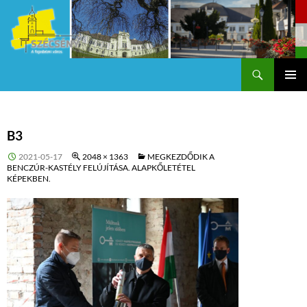
Keresés
Szécsény a fejedelmi Város
KILÉPÉS
Els
A
TARTALOMBA
me
B3
2021-05-17
2048 × 1363
MEGKEZDŐDIK A
BENCZÚR-KASTÉLY FELÚJÍTÁSA. ALAPKŐLETÉTEL
KÉPEKBEN.