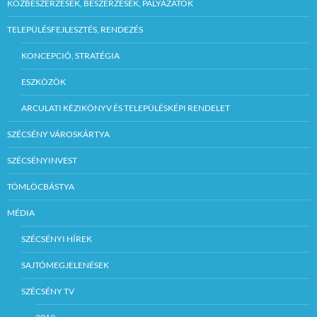
KÖZBESZERZÉSEK, BESZERZÉSEK, PÁLYÁZATOK
TELEPÜLÉSFEJLESZTÉS, RENDEZÉS
KONCEPCIÓ, STRATÉGIA
ESZKÖZÖK
ARCULATI KÉZIKÖNYV ÉS TELEPÜLÉSKÉPI RENDELET
SZÉCSÉNY VÁROSKÁRTYA
SZÉCSÉNYINVEST
TÖMLÖCBÁSTYA
MÉDIA
SZÉCSÉNYI HÍREK
SAJTÓMEGJELENÉSEK
SZÉCSÉNY TV