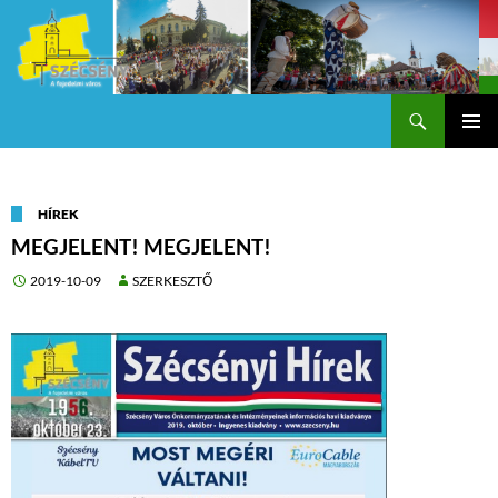
Keresés
Szécsény a fejedelmi Város
KILÉPÉS
Els
A
TARTALOMBA
me
HÍREK
MEGJELENT! MEGJELENT!
2019-10-09
SZERKESZTŐ