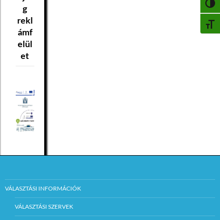
NAGY
g
rekl
BETŰ
ámf
elül
et
VÁLASZTÁSI INFORMÁCIÓK
VÁLASZTÁSI SZERVEK