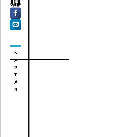
N
A
P
T
Á
R