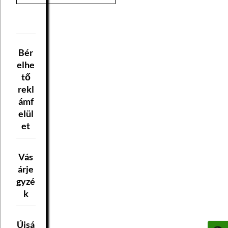
Bér
elhe
tő
rekl
ámf
elül
et
Vás
árje
gyzé
k
Újsá