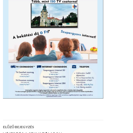
Bejegyzés
ELŐZŐ BEJEGYZÉS