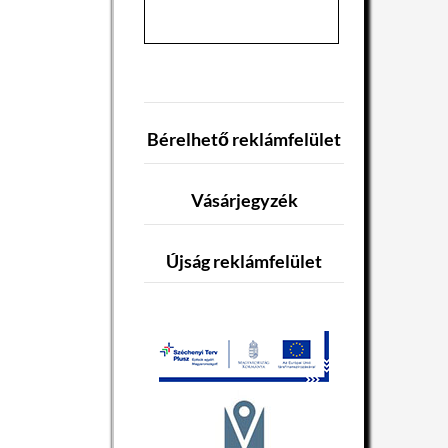
Bérelhető reklámfelület
Vásárjegyzék
Újság reklámfelület