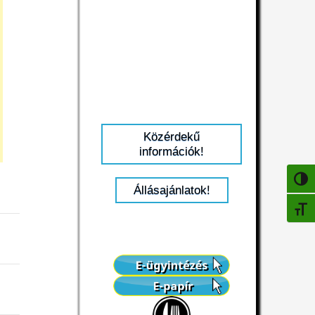
Közérdekű
információk!
NAGY
Állásajánlatok!
BETŰ