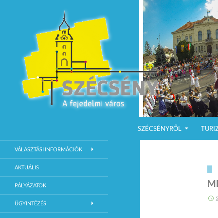
KILÉPÉS A TARTALOMBA
Keresés
Szécsény a fejedelmi Város
SZÉCSÉNYRŐL
TURI
Szécsény Város Hivatalos Weboldala
VÁLASZTÁSI INFORMÁCIÓK
AKTUÁLIS
M
PÁLYÁZATOK
ÜGYINTÉZÉS