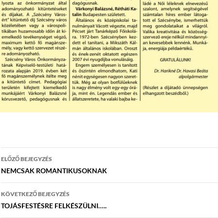
Bejegyzés
ELŐZŐ BEJEGYZÉS
navigáció
NEMCSAK ROMANTIKUSOKNAK
KÖVETKEZŐ BEJEGYZÉS
TOJÁSFESTÉSRE FELKÉSZÜLNI…..