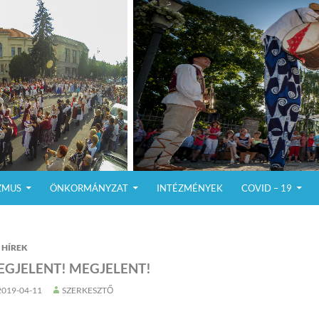
ZMUS
ÖNKORMÁNYZAT
INTÉZMÉNYEK
COVID – 19
HÍREK
EGJELENT! MEGJELENT!
2019-04-11
SZERKESZTŐ