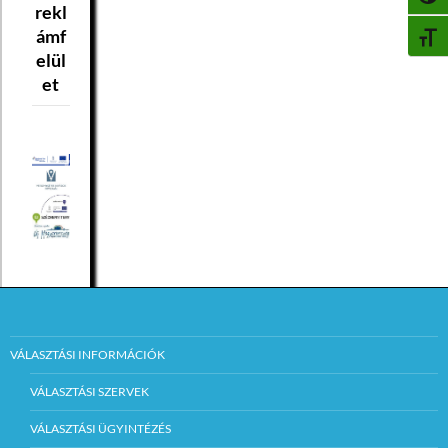
rekl
ámf
BETŰ
elül
et
VÁLASZTÁSI INFORMÁCIÓK
VÁLASZTÁSI SZERVEK
VÁLASZTÁSI ÜGYINTÉZÉS