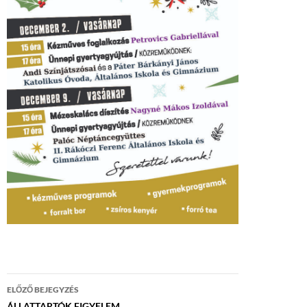
Bejegyzés
ELŐZŐ BEJEGYZÉS
ÁLLATTARTÓK FIGYELEM