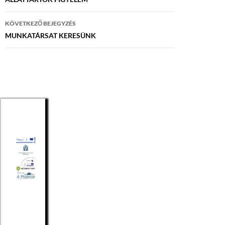
navigáció
KÖVETKEZŐ BEJEGYZÉS
MUNKATÁRSAT KERESÜNK