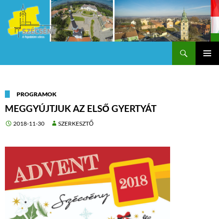
Keresés
Szécsény a fejedelmi Város
KILÉPÉS
Els
A
TARTALOMBA
me
PROGRAMOK
MEGGYÚJTJUK AZ ELSŐ GYERTYÁT
2018-11-30
SZERKESZTŐ