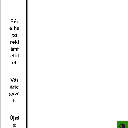
Bér
elhe
tő
rekl
ámf
elül
et
Vás
árje
gyzé
k
Újsá
g
NAGY