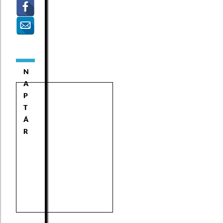
N
A
P
T
Á
R