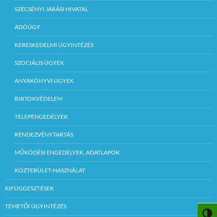
SZÉCSÉNYI JÁRÁSI HIVATAL
ADÓÜGY
KERESKEDELMI ÜGYINTÉZÉS
SZOCIÁLIS ÜGYEK
ANYAKÖNYVI ÜGYEK
BIRTOKVÉDELEM
TELEPENGEDÉLYEK
RENDEZVÉNYTARTÁS
MŰKÖDÉSI ENGEDÉLYEK, ADATLAPOK
KÖZTERÜLET-HASZNÁLAT
KIFÜGGESZTÉSEK
TEMETŐI ÜGYINTÉZÉS
NAGY