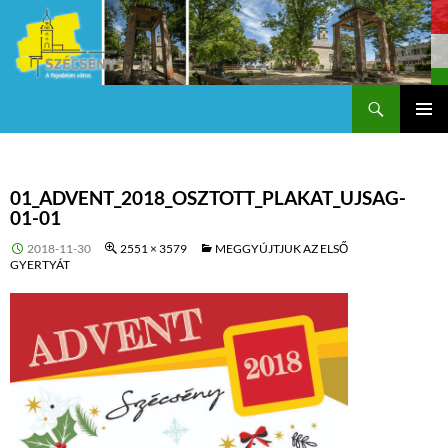
Keresés
Szécsény a fejedelmi Város
KILÉPÉS
Els
A
TARTALOMBA
me
01_ADVENT_2018_OSZTOTT_PLAKAT_UJSAG-
01-01
2018-11-30
2551 × 3579
MEGGYÚJTJUK AZ ELSŐ
GYERTYÁT