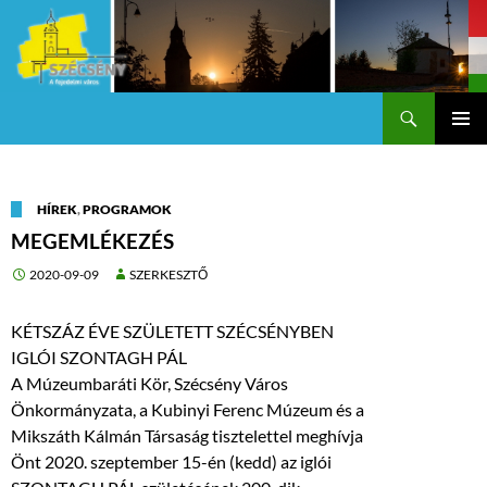
Keresés
Szécsény a fejedelmi Város
KILÉPÉS
Els
A
TARTALOMBA
me
HÍREK
,
PROGRAMOK
MEGEMLÉKEZÉS
2020-09-09
SZERKESZTŐ
KÉTSZÁZ ÉVE SZÜLETETT SZÉCSÉNYBEN
IGLÓI SZONTAGH PÁL
A Múzeumbaráti Kör, Szécsény Város
Önkormányzata, a Kubinyi Ferenc Múzeum és a
Mikszáth Kálmán Társaság tisztelettel meghívja
Önt 2020. szeptember 15-én (kedd) az iglói