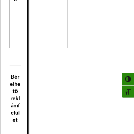
Bér
NAGY
elhe
tő
BETŰ
rekl
ámf
elül
et