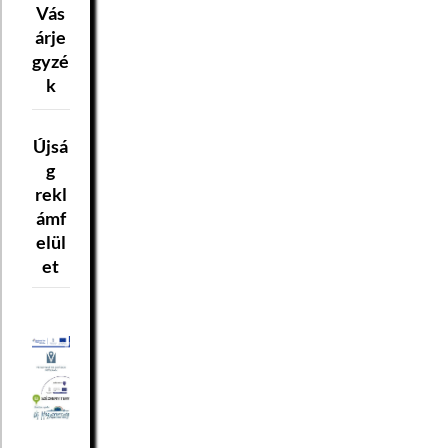
Vás
árje
gyzé
k
Újsá
g
rekl
ámf
elül
et