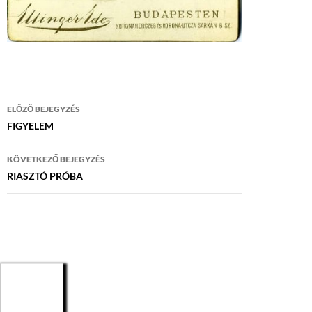
Bejegyzés
ELŐZŐ BEJEGYZÉS
navigáció
FIGYELEM
KÖVETKEZŐ BEJEGYZÉS
RIASZTÓ PRÓBA