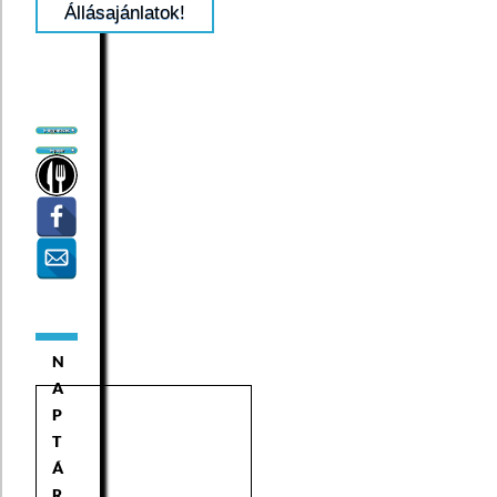
Állásajánlatok!
N
A
P
T
Á
R