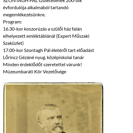
SZONTAGH PÁL születésének 200-dik
évfordulója alkalmából tartandó
megemlékezésünkre.
Program:
16.30-kor koszorúzás a szülői ház falán
elhelyezett emléktáblánál (Expert Műszaki
Szaküzlet)
17.00-kor Szontagh Pál életéről tart előadást
Lőrincz Gézáné nyug. közé
piskolai tanár
Minden érdeklődőt szeretettel várunk!
Múzeumbaráti Kör Vezetősége