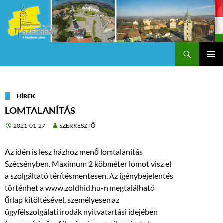
Keresés
Szécsény a fejedelmi Város
KILÉPÉS
Els
A
TARTALOMBA
me
HÍREK
LOMTALANÍTÁS
2021-01-27
SZERKESZTŐ
Az idén is lesz házhoz menő lomtalanítás
Szécsényben. Maximum 2 köbméter lomot visz el
a szolgáltató térítésmentesen. Az igénybejelentés
történhet a www.zoldhid.hu-n megtalálható
űrlap kitöltésével, személyesen az
ügyfélszolgálati irodák nyitvatartási idejében