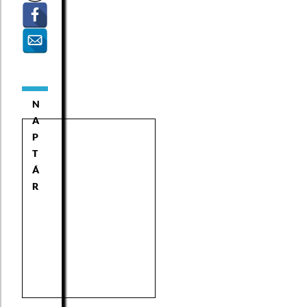
N
A
P
T
Á
R