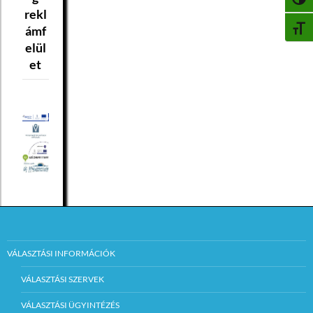
NAGY
rekl
ámf
BETŰ
elül
et
VÁLASZTÁSI INFORMÁCIÓK
VÁLASZTÁSI SZERVEK
VÁLASZTÁSI ÜGYINTÉZÉS