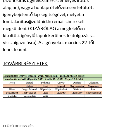
(azonosítás ügyfélszám és személyes iratok
alapján), vagy a honlapról előzetesen letöltött
igénybejelentő lap segítségével, melyet a
lomtalanitas@zoldhid.hu email címre kell
megküldeni. (KIZÁRÓLAG a megfelelően
kitöltött igénylő lapok kerülnek feldolgozásra,
visszaigazolásra). Az igényeket március 22-től
lehet leadni.
TOVÁBBI RÉSZLETEK
Bejegyzés
ELŐZŐ BEJEGYZÉS