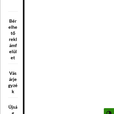
Bér
elhe
tő
rekl
ámf
elül
et
Vás
árje
gyzé
k
Újsá
g