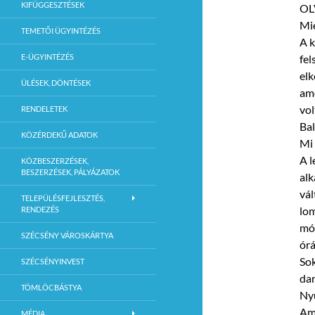
KIFÜGGESZTÉSEK
OL
Mié
TEMETŐI ÜGYINTÉZÉS
A k
E-ÜGYINTÉZÉS
fel
elk
ÜLÉSEK, DÖNTÉSEK
ame
vol
RENDELETEK
Bal
KÖZÉRDEKŰ ADATOK
Mi 
A l
KÖZBESZERZÉSEK,
BESZERZÉSEK, PÁLYÁZATOK
alk
vál
TELEPÜLÉSFEJLESZTÉS,
lom
RENDEZÉS
mód
SZÉCSÉNY VÁROSKÁRTYA
órá
Sok
SZÉCSÉNYINVEST
da
TÖMLÖCBÁSTYA
Nyu
Am
MÉDIA