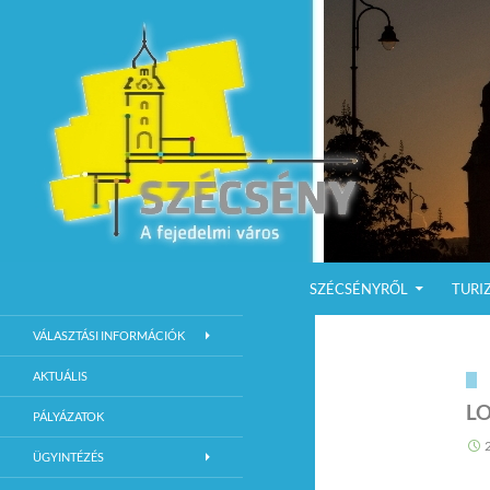
KILÉPÉS A TARTALOMBA
Keresés
Szécsény a fejedelmi Város
SZÉCSÉNYRŐL
TURI
Szécsény Város Hivatalos Weboldala
VÁLASZTÁSI INFORMÁCIÓK
AKTUÁLIS
L
PÁLYÁZATOK
ÜGYINTÉZÉS