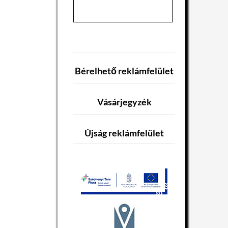
Bérelhető reklámfelület
Vásárjegyzék
Újság reklámfelület