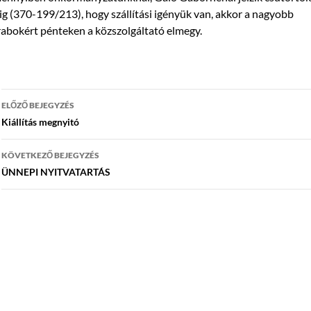
ig (370-199/213), hogy szállítási igényük van, akkor a nagyobb
abokért pénteken a közszolgáltató elmegy.
Bejegyzés
ELŐZŐ BEJEGYZÉS
navigáció
Kiállítás megnyitó
KÖVETKEZŐ BEJEGYZÉS
ÜNNEPI NYITVATARTÁS