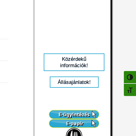
Közérdekű
információk!
NAGY
Állásajánlatok!
BETŰ