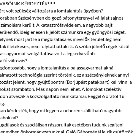
VASÓINK KÉRDEZTÉK!!!!!
rt volt szükség változásra a lomtalanítás ügyében?
orábban Szécsényben dolgozó bátonyterenyei vállalat sajnos
számolásra került. A katasztrófavédelem, a nagyobb bajt
erülendő, ideiglenesen kijelölt számunkra egy gyöngyösi céget,
lynek most járt le a megbízatása és mivel ők területileg nem
tak illetékesek, nem folytathatták itt. A szóba jöhető cégek közül
assagyarmat szolgáltatása volt a legkedvezőbb.
a fő változás?
egfontosa
bb, hogy a lomtalanítás a balassagyarmatiaknál
almazott technológia szerint történik, ez a szécsényieknek annyi
tozást jelent, hogy gyűjtőpontra (Borjúpást patakpart) kell vinni a
okat szombaton. Más napon nem lehet. A lomokat szelektív
on átveszik a közszolgáltató munkatársai. Reggel 6 órától 16
ig.
an kérdezték, hogy mi legyen a nehezen szállítható nagyobb
rabokkal?
gdíjasok és szociálisan rászorultak esetében tudunk segíteni.
ennyiben önkormányzatunknál, Galó Gábornénál jelzik csütörtök