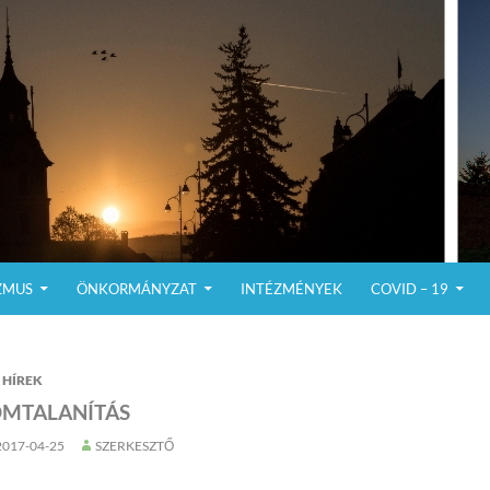
ZMUS
ÖNKORMÁNYZAT
INTÉZMÉNYEK
COVID – 19
HÍREK
OMTALANÍTÁS
2017-04-25
SZERKESZTŐ