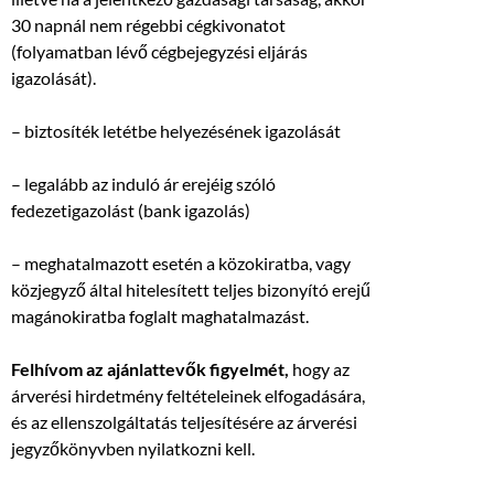
30 napnál nem régebbi cégkivonatot
(folyamatban lévő cégbejegyzési eljárás
igazolását).
– biztosíték letétbe helyezésének igazolását
– legalább az induló ár erejéig szóló
fedezetigazolást (bank igazolás)
– meghatalmazott esetén a közokiratba, vagy
közjegyző által hitelesített teljes bizonyító erejű
magánokiratba foglalt maghatalmazást.
Felhívom az ajánlattevők figyelmét,
hogy az
árverési hirdetmény feltételeinek elfogadására,
és az ellenszolgáltatás teljesítésére az árverési
jegyzőkönyvben nyilatkozni kell.