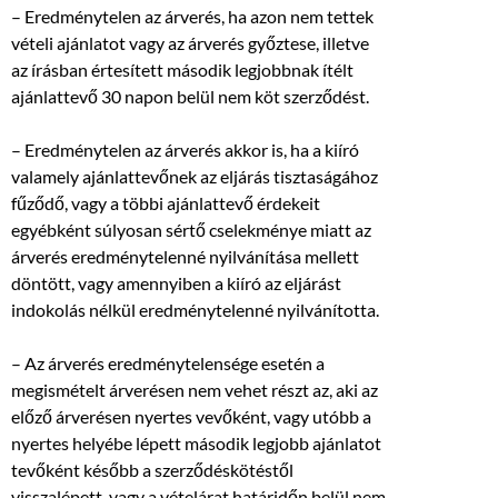
– Eredménytelen az árverés, ha azon nem tettek
vételi ajánlatot vagy az árverés győztese, illetve
az írásban értesített második legjobbnak ítélt
ajánlattevő 30 napon belül nem köt szerződést.
– Eredménytelen az árverés akkor is, ha a kiíró
valamely ajánlattevőnek az eljárás tisztaságához
fűződő, vagy a többi ajánlattevő érdekeit
egyébként súlyosan sértő cselekménye miatt az
árverés eredménytelenné nyilvánítása mellett
döntött, vagy amennyiben a kiíró az eljárást
indokolás nélkül eredménytelenné nyilvánította.
– Az árverés eredménytelensége esetén a
megismételt árverésen nem vehet részt az, aki az
előző árverésen nyertes vevőként, vagy utóbb a
nyertes helyébe lépett második legjobb ajánlatot
tevőként később a szerződéskötéstől
visszalépett, vagy a vételárat határidőn belül nem