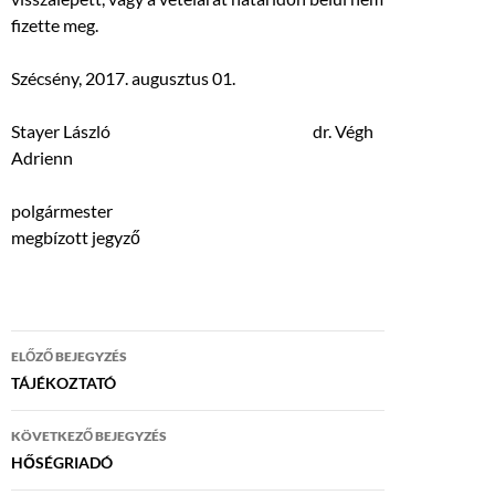
fizette meg.
Szécsény, 2017. augusztus 01.
Stayer László dr. Végh
Adrienn
polgármester
megbízott jegyző
Bejegyzés
ELŐZŐ BEJEGYZÉS
navigáció
TÁJÉKOZTATÓ
KÖVETKEZŐ BEJEGYZÉS
HŐSÉGRIADÓ