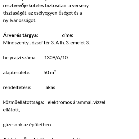
résztvevője köteles biztosítani a verseny
tisztaságát, az esélyegyenlőséget és a
nyilvánosságot.
Árverés tárgya:
címe:
Mindszenty József tér 3. A lh. 3. emelet 3.
helyrajzi száma: 1309/A/10
2
alapterülete: 50 m
rendeltetése: lakás
közműellátottsága: elektromos árammal, vízzel
ellátott,
gázcsonk az épületben