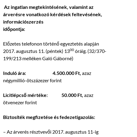
Az ingatlan megtekintésének, valamint az
árverésre vonatkozó kérdések feltevésének,
információszerzés
időpontja:
Előzetes telefonon történő egyeztetés alapján
00
2017. augusztus 11. (péntek) 13
óráig. (32/370-
199/213 melléken Galó Gáborné)
Induló ára: 4.500.000 Ft,
azaz
négymillió-ötszázezer forint
Licitlépcső mértéke: 50.000 Ft,
azaz
ötvenezer forint
Biztosíték megfizetése és fedezetigazolás:
– Az árverés résztvevői 2017. augusztus 11-ig