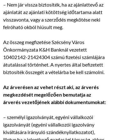
– Nem jár vissza biztosíték, ha az ajánlattevő az
ajánlatát az ajánlati kötöttség időtartama alatt
visszavonta, vagy a szerződés megkötése neki
felróható okból hiúsult meg.
Az összeg megfizetése Szécsény Város
Önkormányzata K&H Banknál vezetett
10402142-21424304 számú fizetési számlájára
átutalással történhet. A nyertes által befizetett
biztosíték összegét a vételárba be kell számolni.
Az árverésen az vehet részt aki, az árverés
megkezdését megelőzően bemutatja az
árverés vezetőjének alábbi dokumentumokat:
– személyi igazolványát, egyéni vállalkozói
igazolványát (egyéni vállalkozói igazolvány
kiváltására irányuló szándéknyilatkozatot),
illetve ha a jelentkező gazdasági társaság, akkor