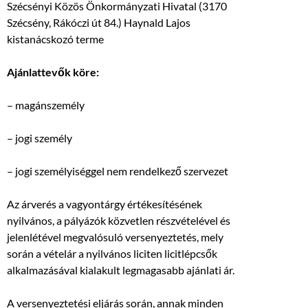
Szécsényi Közös Önkormányzati Hivatal (3170
Szécsény, Rákóczi út 84.) Haynald Lajos
kistanácskozó terme
Ajánlattevők köre:
– magánszemély
– jogi személy
– jogi személyiséggel nem rendelkező szervezet
Az árverés a vagyontárgy értékesítésének
nyilvános, a pályázók közvetlen részvételével és
jelenlétével megvalósuló versenyeztetés, mely
során a vételár a nyilvános liciten licitlépcsők
alkalmazásával kialakult legmagasabb ajánlati ár.
A versenyeztetési eljárás során, annak minden