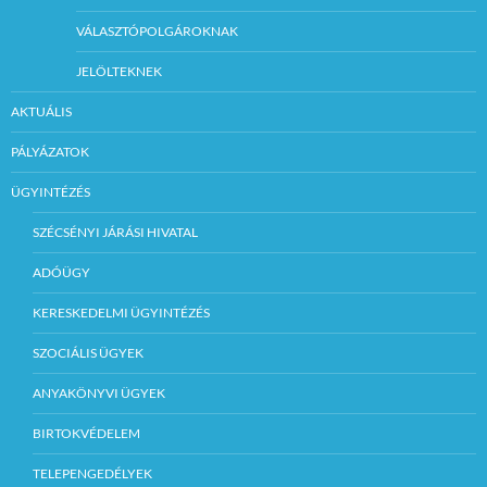
VÁLASZTÓPOLGÁROKNAK
JELÖLTEKNEK
AKTUÁLIS
PÁLYÁZATOK
ÜGYINTÉZÉS
SZÉCSÉNYI JÁRÁSI HIVATAL
ADÓÜGY
KERESKEDELMI ÜGYINTÉZÉS
SZOCIÁLIS ÜGYEK
ANYAKÖNYVI ÜGYEK
BIRTOKVÉDELEM
TELEPENGEDÉLYEK