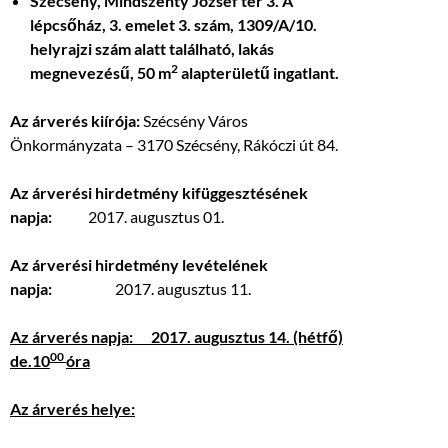
Szécsény, Mindszenty József tér 3. A
lépcsőház, 3. emelet 3. szám, 1309/A/10.
helyrajzi szám alatt található, lakás
2
megnevezésű, 50 m
alapterületű ingatlant.
Az árverés kiírója:
Szécsény Város
Önkormányzata – 3170 Szécsény, Rákóczi út 84.
Az árverési hirdetmény kifüggesztésének
napja:
2017. augusztus 01.
Az árverési hirdetmény levételének
napja:
2017. augusztus 11.
Az árverés napja: 2017. augusztus 14. (hétfő)
00
de.10
óra
Az árverés helye: