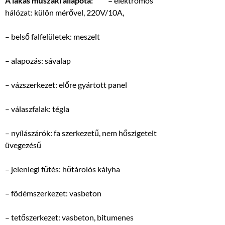
A lakás műszaki állapota: –
elektromos
hálózat: külön mérővel, 220V/10A,
– belső falfelületek: meszelt
– alapozás: sávalap
– vázszerkezet: előre gyártott panel
– válaszfalak: tégla
– nyílászárók: fa szerkezetű, nem hőszigetelt
üvegezésű
– jelenlegi fűtés: hőtárolós kályha
– födémszerkezet: vasbeton
– tetőszerkezet: vasbeton, bitumenes