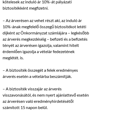
kötelesek az induló ár 10%-át pályázati
biztosítékként megfizetni.
– Az árverésen az vehet részt aki, az induló ár
10%-ának megfelelő összegű biztosítékot letéti
díjként az Önkormányzat számlájára – legkésőbb
az árverés megkezdéséig – befizeti és a befizetés
tényét az árverésen igazolja, valamint hitelt
érdemlően igazolja a vételár fedezetének
meglétét. is.
– A biztosíték összegét a felek eredményes
árverés esetén a vételárba beszámítják.
– A biztosíték visszajár az árverés
visszavonásától, és nem nyert ajánlattevő esetén
az árverésen való eredményhirdetésétől
számított 15 napon belül.