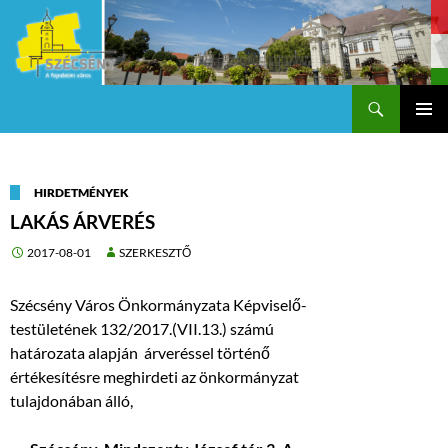
Keresés
Szécsény a fejedelmi Város
KILÉPÉS
Els
A
TARTALOMBA
me
HIRDETMÉNYEK
LAKÁS ÁRVERÉS
2017-08-01
SZERKESZTŐ
Szécsény Város Önkormányzata Képviselő-
testületének 132/2017.(VII.13.) számú
határozata alapján árveréssel történő
értékesítésre meghirdeti az önkormányzat
tulajdonában álló,