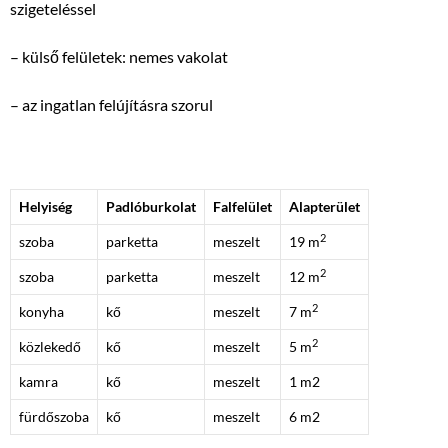
szigeteléssel
– külső felületek: nemes vakolat
– az ingatlan felújításra szorul
Helyiség
Padlóburkolat
Falfelület
Alapterület
2
szoba
parketta
meszelt
19 m
2
szoba
parketta
meszelt
12 m
2
konyha
kő
meszelt
7 m
2
közlekedő
kő
meszelt
5 m
kamra
kő
meszelt
1 m2
fürdőszoba
kő
meszelt
6 m2