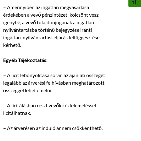
BETŰ
– Amennyiben az ingatlan megvásárlása
érdekében a vevő pénzintézeti kölcsönt vesz
igénybe, a vevő tulajdonjogának a ingatlan-
nyilvántartásba történő bejegyzése iránti
ingatlan-nyilvántartási eljárás felfüggesztése
kérhető.
Egyéb Tájékoztatás:
– A licit lebonyolítása során az ajánlati összeget
legalább az árverési felhívásban meghatározott
összeggel lehet emelni.
– A licitálásban részt vevők kézfelemeléssel
licitálhatnak.
– Az árverésen az induló ár nem csökkenthető.