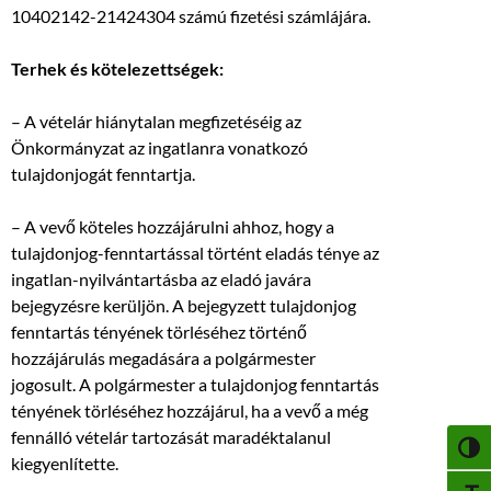
10402142-21424304 számú fizetési számlájára.
Terhek és kötelezettségek:
– A vételár hiánytalan megfizetéséig az
Önkormányzat az ingatlanra vonatkozó
tulajdonjogát fenntartja.
– A vevő köteles hozzájárulni ahhoz, hogy a
tulajdonjog-fenntartással történt eladás ténye az
ingatlan-nyilvántartásba az eladó javára
bejegyzésre kerüljön. A bejegyzett tulajdonjog
fenntartás tényének törléséhez történő
hozzájárulás megadására a polgármester
jogosult. A polgármester a tulajdonjog fenntartás
tényének törléséhez hozzájárul, ha a vevő a még
fennálló vételár tartozását maradéktalanul
NAGY
kiegyenlítette.