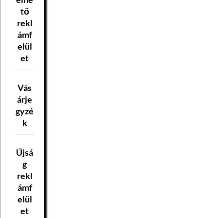
tő
rekl
ámf
elül
et
Vás
árje
gyzé
k
Újsá
g
rekl
ámf
elül
et