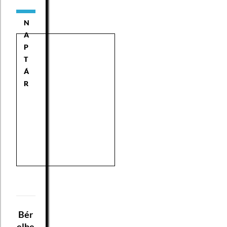
N
A
P
T
Á
R
Bér
elhe