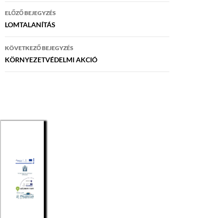
Bejegyzés
ELŐZŐ BEJEGYZÉS
navigáció
LOMTALANÍTÁS
KÖVETKEZŐ BEJEGYZÉS
KÖRNYEZETVÉDELMI AKCIÓ