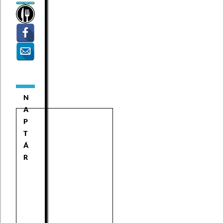
N
A
P
T
Á
R