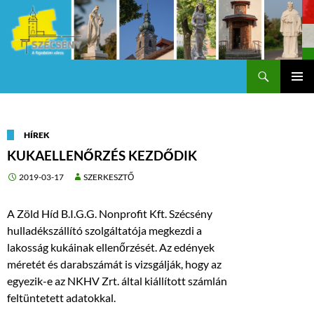
Keresés
Szécsény a fejedelmi Város
KILÉPÉS
Els
A
TARTALOMBA
me
HÍREK
KUKAELLENŐRZÉS KEZDŐDIK
2019-03-17
SZERKESZTŐ
A Zöld Híd B.I.G.G. Nonprofit Kft. Szécsény
hulladékszállító szolgáltatója megkezdi a
lakosság kukáinak ellenőrzését. Az edények
méretét és darabszámát is vizsgálják, hogy az
egyezik-e az NKHV Zrt. által kiállított számlán
feltüntetett adatokkal.