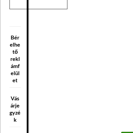
Bér
elhe
tő
rekl
ámf
elül
et
Vás
árje
gyzé
k