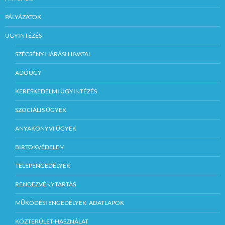
PÁLYÁZATOK
ÜGYINTÉZÉS
SZÉCSÉNYI JÁRÁSI HIVATAL
ADÓÜGY
KERESKEDELMI ÜGYINTÉZÉS
SZOCIÁLIS ÜGYEK
ANYAKÖNYVI ÜGYEK
BIRTOKVÉDELEM
TELEPENGEDÉLYEK
RENDEZVÉNYTARTÁS
MŰKÖDÉSI ENGEDÉLYEK, ADATLAPOK
KÖZTERÜLET-HASZNÁLAT