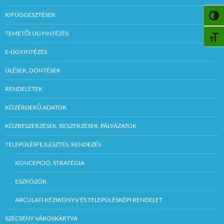
KIFÜGGESZTÉSEK
NAGY
TEMETŐI ÜGYINTÉZÉS
BETŰ
E-ÜGYINTÉZÉS
ÜLÉSEK, DÖNTÉSEK
RENDELETEK
KÖZÉRDEKŰ ADATOK
KÖZBESZERZÉSEK, BESZERZÉSEK, PÁLYÁZATOK
TELEPÜLÉSFEJLESZTÉS, RENDEZÉS
KONCEPCIÓ, STRATÉGIA
ESZKÖZÖK
ARCULATI KÉZIKÖNYV ÉS TELEPÜLÉSKÉPI RENDELET
SZÉCSÉNY VÁROSKÁRTYA