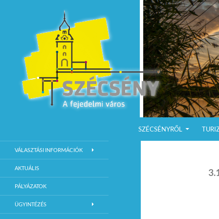
KILÉPÉS A TARTALOMBA
Keresés
Szécsény a fejedelmi Város
SZÉCSÉNYRŐL
TURI
Szécsény Város Hivatalos Weboldala
VÁLASZTÁSI INFORMÁCIÓK
AKTUÁLIS
3.
PÁLYÁZATOK
ÜGYINTÉZÉS