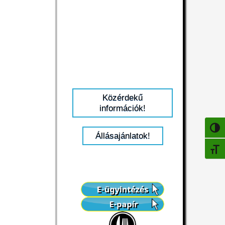
Közérdekű
információk!
NAGY
Állásajánlatok!
BETŰ