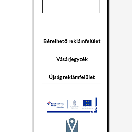
Bérelhető reklámfelület
Vásárjegyzék
Újság reklámfelület