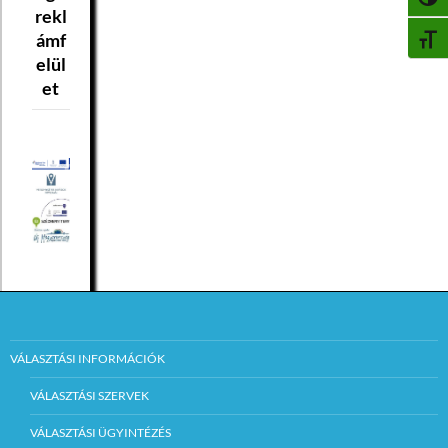
NAGY
rekl
ámf
BETŰ
elül
et
VÁLASZTÁSI INFORMÁCIÓK
VÁLASZTÁSI SZERVEK
VÁLASZTÁSI ÜGYINTÉZÉS