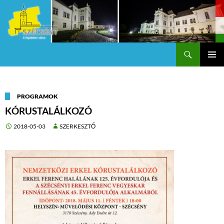
Keresés
Szécsény a fejedelmi Város
KILÉPÉS
Els
A
TARTALOMBA
me
PROGRAMOK
KÓRUSTALÁLKOZÓ
2018-05-03
SZERKESZTŐ