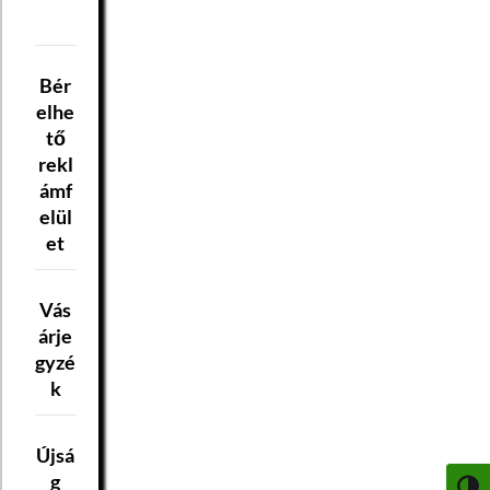
Bér
elhe
tő
rekl
ámf
elül
et
Vás
árje
gyzé
k
Újsá
g