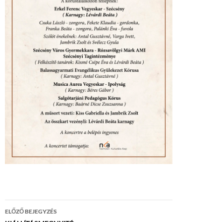
Bejegyzés
ELŐZŐ BEJEGYZÉS