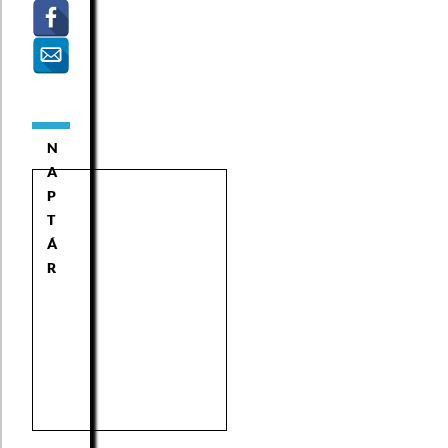
N
A
P
T
Á
R