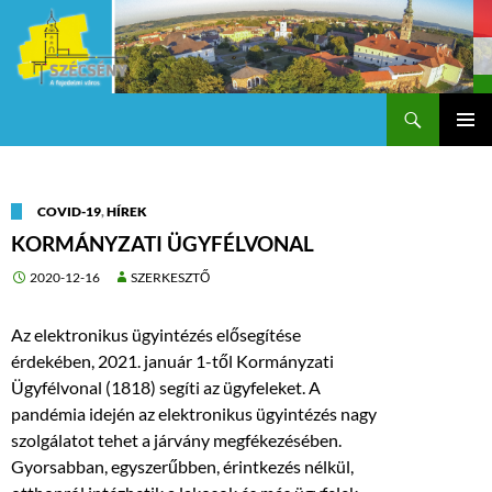
Keresés
Szécsény a fejedelmi Város
KILÉPÉS
Els
A
TARTALOMBA
me
COVID-19
,
HÍREK
KORMÁNYZATI ÜGYFÉLVONAL
2020-12-16
SZERKESZTŐ
Az elektronikus ügyintézés elősegítése
érdekében, 2021. január 1-től Kormányzati
Ügyfélvonal (1818) segíti az ügyfeleket. A
pandémia idején az elektronikus ügyintézés nagy
szolgálatot tehet a járvány megfékezésében.
Gyorsabban, egyszerűbben, érintkezés nélkül,