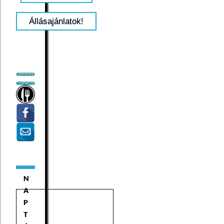
Állásajánlatok!
N
A
P
T