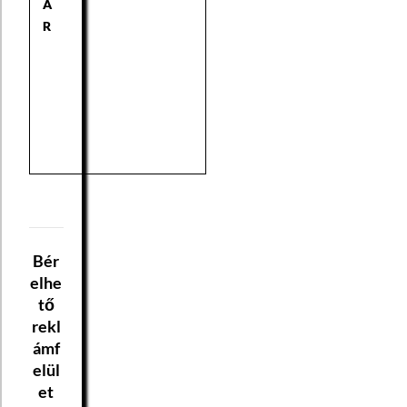
Á
R
Bér
elhe
tő
rekl
ámf
elül
et