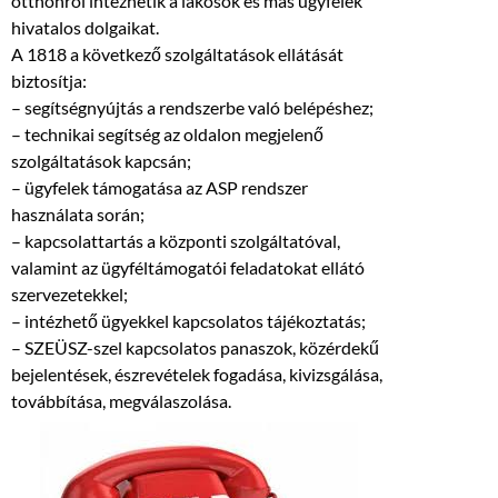
otthonról intézhetik a lakosok és más ügyfelek
hivatalos dolgaikat.
A 1818 a következő szolgáltatások ellátását
biztosítja:
– segítségnyújtás a rendszerbe való belépéshez;
– technikai segítség az oldalon megjelenő
szolgáltatások kapcsán;
– ügyfelek támogatása az ASP rendszer
használata során;
– kapcsolattartás a központi szolgáltatóval,
valamint az ügyféltámogatói feladatokat ellátó
szervezetekkel;
– intézhető ügyekkel kapcsolatos tájékoztatás;
– SZEÜSZ-szel kapcsolatos panaszok, közérdekű
bejelentések, észrevételek fogadása, kivizsgálása,
továbbítása, megválaszolása.