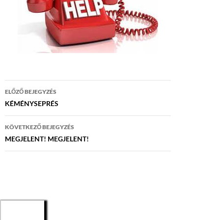
Bejegyzés
ELŐZŐ BEJEGYZÉS
navigáció
KÉMÉNYSEPRÉS
KÖVETKEZŐ BEJEGYZÉS
MEGJELENT! MEGJELENT!