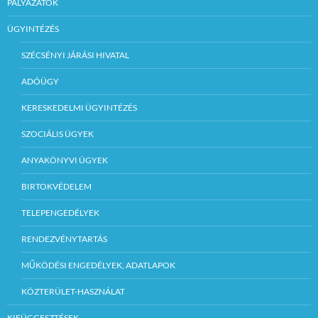
PÁLYÁZATOK
ÜGYINTÉZÉS
SZÉCSÉNYI JÁRÁSI HIVATAL
ADÓÜGY
KERESKEDELMI ÜGYINTÉZÉS
SZOCIÁLIS ÜGYEK
ANYAKÖNYVI ÜGYEK
BIRTOKVÉDELEM
TELEPENGEDÉLYEK
RENDEZVÉNYTARTÁS
MŰKÖDÉSI ENGEDÉLYEK, ADATLAPOK
KÖZTERÜLET-HASZNÁLAT
KIFÜGGESZTÉSEK