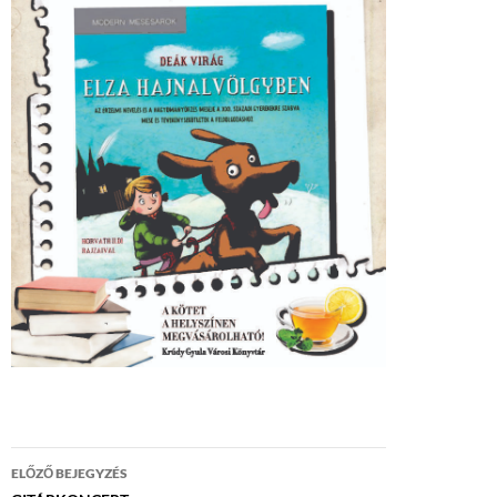
Bejegyzés
ELŐZŐ BEJEGYZÉS