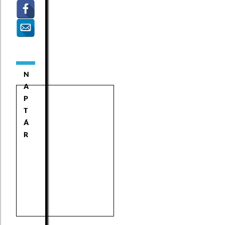
N
A
P
T
Á
R