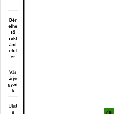
Bér
elhe
tő
rekl
ámf
elül
et
Vás
árje
gyzé
k
Újsá
g