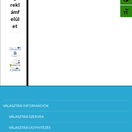
NAGY
rekl
ámf
BETŰ
elül
et
VÁLASZTÁSI INFORMÁCIÓK
VÁLASZTÁSI SZERVEK
VÁLASZTÁSI ÜGYINTÉZÉS