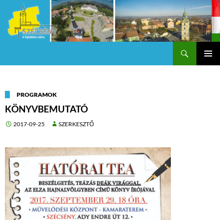
Keresés
Szécsény a fejedelmi Város
KILÉPÉS
Els
A
TARTALOMBA
me
PROGRAMOK
KÖNYVBEMUTATÓ
2017-09-25
SZERKESZTŐ