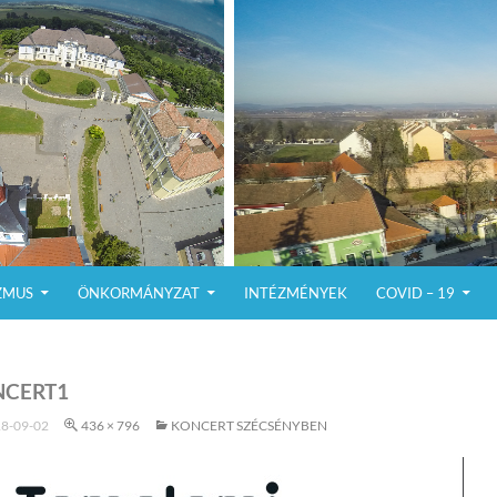
ZMUS
ÖNKORMÁNYZAT
INTÉZMÉNYEK
COVID – 19
NCERT1
8-09-02
436 × 796
KONCERT SZÉCSÉNYBEN