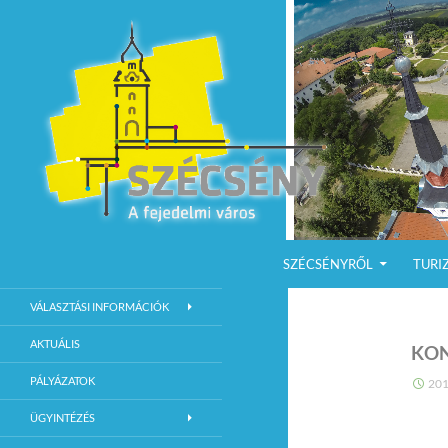
KILÉPÉS A TARTALOMBA
Keresés
Szécsény a fejedelmi Város
SZÉCSÉNYRŐL
TURI
Szécsény Város Hivatalos Weboldala
VÁLASZTÁSI INFORMÁCIÓK
AKTUÁLIS
KO
PÁLYÁZATOK
201
ÜGYINTÉZÉS