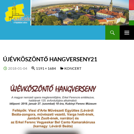
Keresés
Szécsény a fejedelmi Város
KILÉPÉS
Els
A
TARTALOMBA
me
ÚJÉVKÖSZÖNTŐ HANGVERSENY21
2018-01-04
1191 × 1684
KONCERT