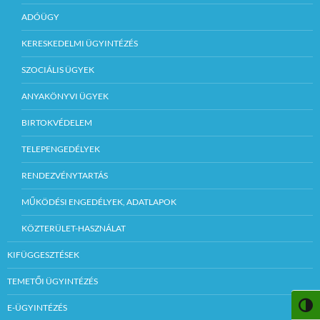
ADÓÜGY
KERESKEDELMI ÜGYINTÉZÉS
SZOCIÁLIS ÜGYEK
ANYAKÖNYVI ÜGYEK
BIRTOKVÉDELEM
TELEPENGEDÉLYEK
RENDEZVÉNYTARTÁS
MŰKÖDÉSI ENGEDÉLYEK, ADATLAPOK
KÖZTERÜLET-HASZNÁLAT
KIFÜGGESZTÉSEK
TEMETŐI ÜGYINTÉZÉS
NAGY
E-ÜGYINTÉZÉS