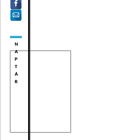
N
A
P
T
Á
R