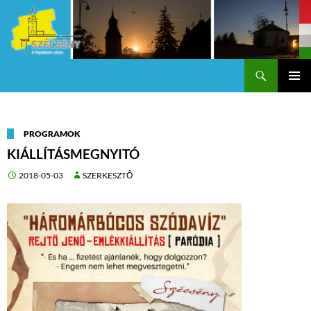
Keresés
Szécsény a fejedelmi Város
KILÉPÉS
Els
A
TARTALOMBA
me
PROGRAMOK
KIÁLLÍTÁSMEGNYITÓ
2018-05-03
SZERKESZTŐ