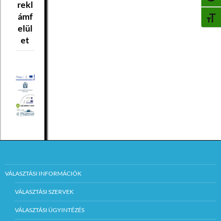
rekl
ámf
BETŰ
elül
et
VÁLASZTÁSI INFORMÁCIÓK
VÁLASZTÁSI SZERVEK
VÁLASZTÁSI ÜGYINTÉZÉS