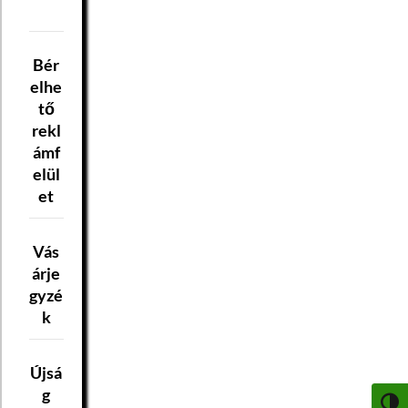
Bér
elhe
tő
rekl
ámf
elül
et
Vás
árje
gyzé
k
Újsá
g
NAGY