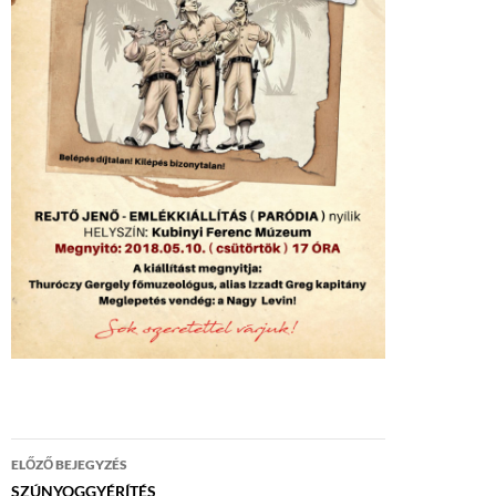
Bejegyzés
ELŐZŐ BEJEGYZÉS
navigáció
SZÚNYOGGYÉRÍTÉS