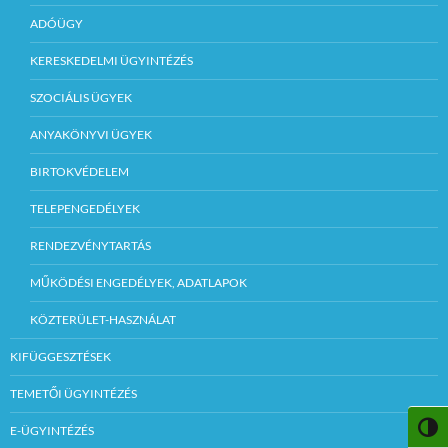
ADÓÜGY
KERESKEDELMI ÜGYINTÉZÉS
SZOCIÁLIS ÜGYEK
ANYAKÖNYVI ÜGYEK
BIRTOKVÉDELEM
TELEPENGEDÉLYEK
RENDEZVÉNYTARTÁS
MŰKÖDÉSI ENGEDÉLYEK, ADATLAPOK
KÖZTERÜLET-HASZNÁLAT
KIFÜGGESZTÉSEK
TEMETŐI ÜGYINTÉZÉS
NAGY
E-ÜGYINTÉZÉS