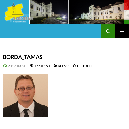
Keresés
Szécsény a fejedelmi Város
KILÉPÉS
Els
A
TARTALOMBA
me
BORDA_TAMAS
2017-03-20
155 × 150
KÉPVISELŐ-TESTÜLET