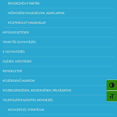
RENDEZVÉNYTARTÁS
MŰKÖDÉSI ENGEDÉLYEK, ADATLAPOK
KÖZTERÜLET-HASZNÁLAT
KIFÜGGESZTÉSEK
TEMETŐI ÜGYINTÉZÉS
E-ÜGYINTÉZÉS
ÜLÉSEK, DÖNTÉSEK
RENDELETEK
KÖZÉRDEKŰ ADATOK
NAGY
KÖZBESZERZÉSEK, BESZERZÉSEK, PÁLYÁZATOK
BETŰ
TELEPÜLÉSFEJLESZTÉS, RENDEZÉS
KONCEPCIÓ, STRATÉGIA