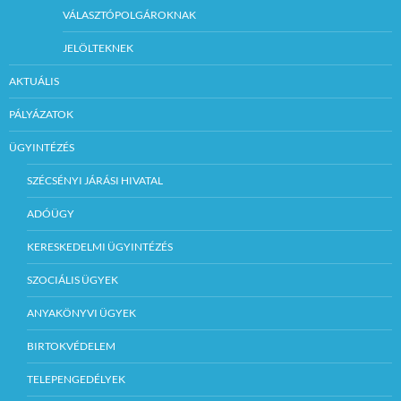
VÁLASZTÓPOLGÁROKNAK
JELÖLTEKNEK
AKTUÁLIS
PÁLYÁZATOK
ÜGYINTÉZÉS
SZÉCSÉNYI JÁRÁSI HIVATAL
ADÓÜGY
KERESKEDELMI ÜGYINTÉZÉS
SZOCIÁLIS ÜGYEK
ANYAKÖNYVI ÜGYEK
BIRTOKVÉDELEM
TELEPENGEDÉLYEK