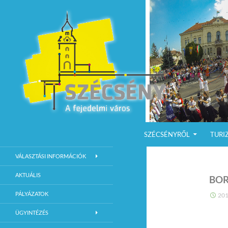
KILÉPÉS A TARTALOMBA
Keresés
Szécsény a fejedelmi Város
SZÉCSÉNYRŐL
TURI
Szécsény Város Hivatalos Weboldala
VÁLASZTÁSI INFORMÁCIÓK
AKTUÁLIS
BO
PÁLYÁZATOK
201
ÜGYINTÉZÉS