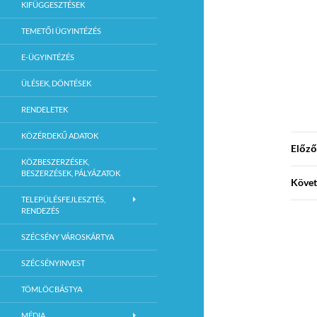
KIFÜGGESZTÉSEK
TEMETŐI ÜGYINTÉZÉS
E-ÜGYINTÉZÉS
ÜLÉSEK, DÖNTÉSEK
RENDELETEK
KÖZÉRDEKŰ ADATOK
Előző
KÖZBESZERZÉSEK,
BESZERZÉSEK, PÁLYÁZATOK
Követ
TELEPÜLÉSFEJLESZTÉS,
RENDEZÉS
SZÉCSÉNY VÁROSKÁRTYA
SZÉCSÉNYINVEST
TÖMLÖCBÁSTYA
MÉDIA