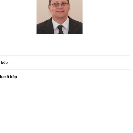
 kép
kező kép