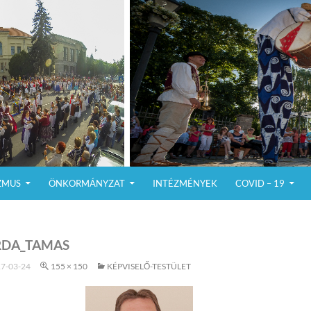
ZMUS
ÖNKORMÁNYZAT
INTÉZMÉNYEK
COVID – 19
RDA_TAMAS
7-03-24
155 × 150
KÉPVISELŐ-TESTÜLET