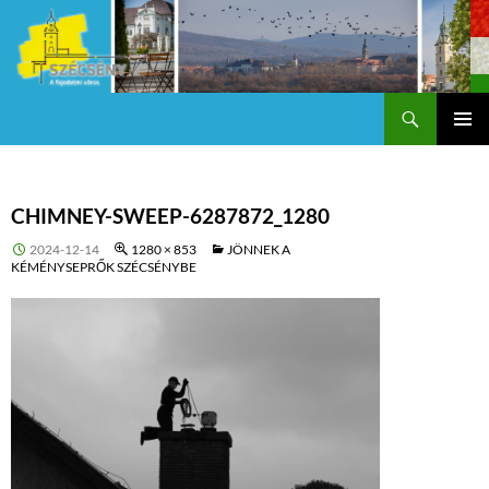
Keresés
Szécsény a fejedelmi Város
KILÉPÉS
Els
A
TARTALOMBA
me
CHIMNEY-SWEEP-6287872_1280
2024-12-14
1280 × 853
JÖNNEK A
KÉMÉNYSEPRŐK SZÉCSÉNYBE