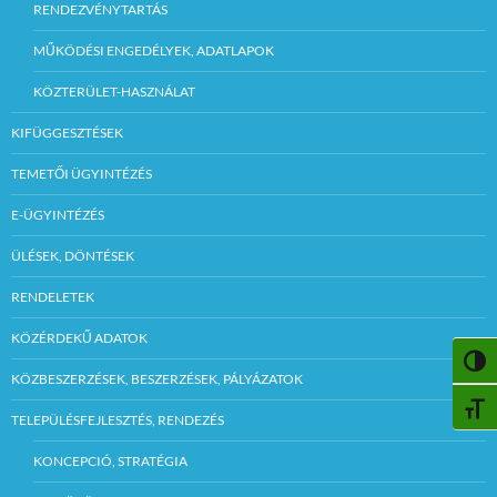
RENDEZVÉNYTARTÁS
MŰKÖDÉSI ENGEDÉLYEK, ADATLAPOK
KÖZTERÜLET-HASZNÁLAT
KIFÜGGESZTÉSEK
TEMETŐI ÜGYINTÉZÉS
E-ÜGYINTÉZÉS
ÜLÉSEK, DÖNTÉSEK
RENDELETEK
KÖZÉRDEKŰ ADATOK
NAGY
KÖZBESZERZÉSEK, BESZERZÉSEK, PÁLYÁZATOK
BETŰ
TELEPÜLÉSFEJLESZTÉS, RENDEZÉS
KONCEPCIÓ, STRATÉGIA