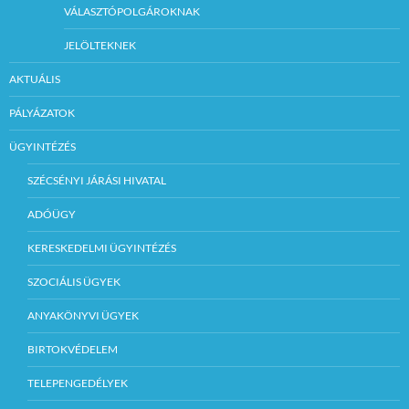
VÁLASZTÓPOLGÁROKNAK
JELÖLTEKNEK
AKTUÁLIS
PÁLYÁZATOK
ÜGYINTÉZÉS
SZÉCSÉNYI JÁRÁSI HIVATAL
ADÓÜGY
KERESKEDELMI ÜGYINTÉZÉS
SZOCIÁLIS ÜGYEK
ANYAKÖNYVI ÜGYEK
BIRTOKVÉDELEM
TELEPENGEDÉLYEK