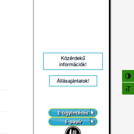
Közérdekű
információk!
NAGY
Állásajánlatok!
BETŰ