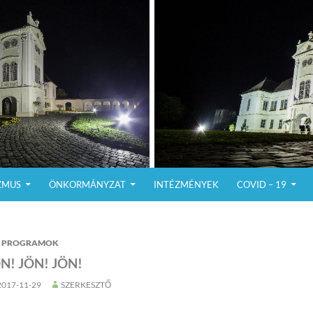
ZMUS
ÖNKORMÁNYZAT
INTÉZMÉNYEK
COVID – 19
PROGRAMOK
N! JÖN! JÖN!
2017-11-29
SZERKESZTŐ