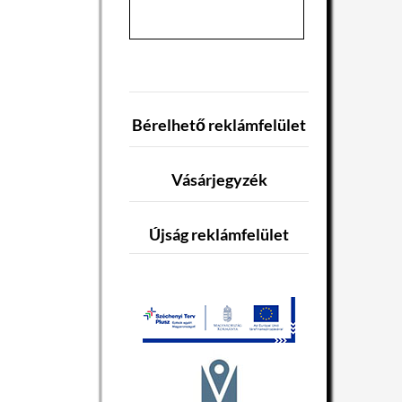
Bérelhető reklámfelület
Vásárjegyzék
Újság reklámfelület