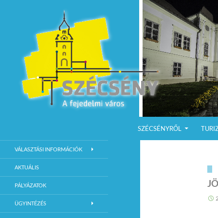
KILÉPÉS A TARTALOMBA
Keresés
Szécsény a fejedelmi Város
SZÉCSÉNYRŐL
TURI
Szécsény Város Hivatalos Weboldala
VÁLASZTÁSI INFORMÁCIÓK
AKTUÁLIS
JÖ
PÁLYÁZATOK
ÜGYINTÉZÉS