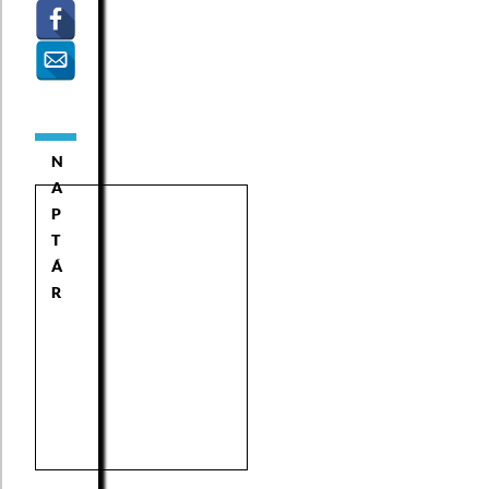
N
A
P
T
Á
R