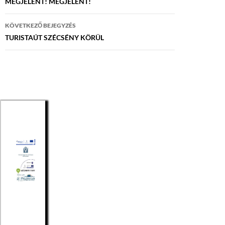
navigáció
MEGJELENT! MEGJELENT!
KÖVETKEZŐ BEJEGYZÉS
TURISTAÚT SZÉCSÉNY KÖRÜL