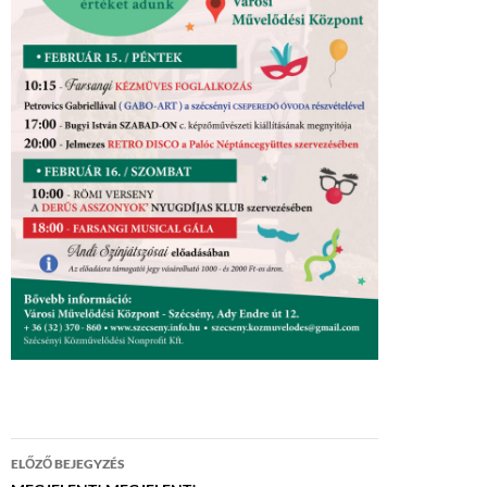
Bejegyzés
ELŐZŐ BEJEGYZÉS