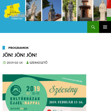
Keresés
Szécsény a fejedelmi Város
KILÉPÉS
Els
A
TARTALOMBA
me
PROGRAMOK
JÖN! JÖN! JÖN!
2019-02-14
SZERKESZTŐ