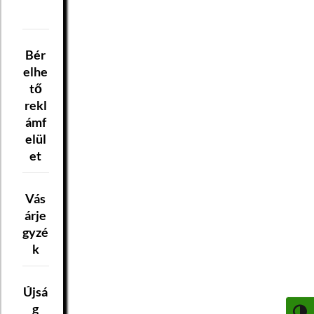
Bér
elhe
tő
rekl
ámf
elül
et
Vás
árje
gyzé
k
Újsá
g