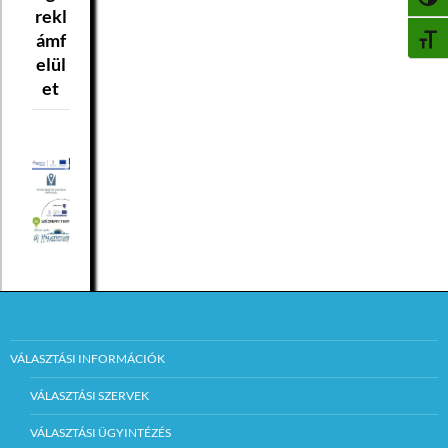
NAGY
rekl
ámf
BETŰ
elül
et
VÁLASZTÁSI INFORMÁCIÓK
VÁLASZTÁSI SZERVEK
VÁLASZTÁSI ÜGYINTÉZÉS