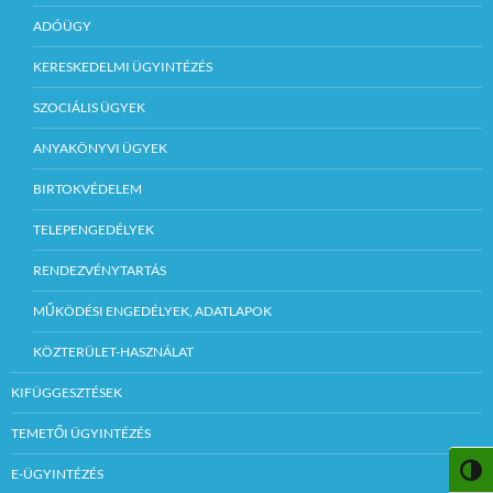
ADÓÜGY
KERESKEDELMI ÜGYINTÉZÉS
SZOCIÁLIS ÜGYEK
ANYAKÖNYVI ÜGYEK
BIRTOKVÉDELEM
TELEPENGEDÉLYEK
RENDEZVÉNYTARTÁS
MŰKÖDÉSI ENGEDÉLYEK, ADATLAPOK
KÖZTERÜLET-HASZNÁLAT
KIFÜGGESZTÉSEK
TEMETŐI ÜGYINTÉZÉS
NAGY
E-ÜGYINTÉZÉS