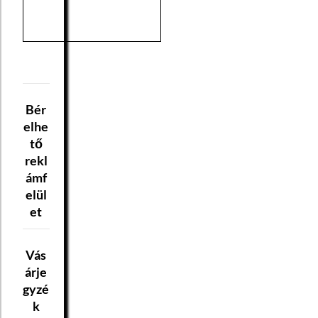
Bér
elhe
tő
rekl
ámf
elül
et
Vás
árje
gyzé
k