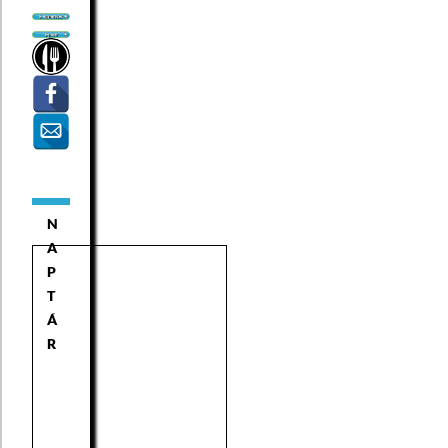
N
A
P
T
Á
R