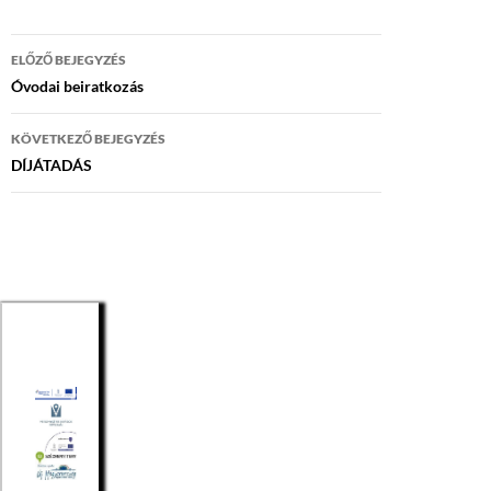
Bejegyzés
ELŐZŐ BEJEGYZÉS
navigáció
Óvodai beiratkozás
KÖVETKEZŐ BEJEGYZÉS
DÍJÁTADÁS