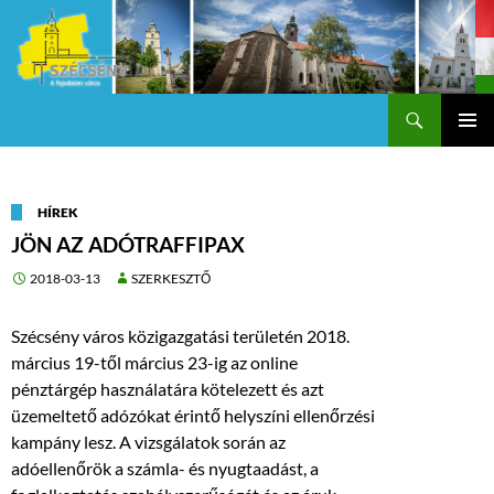
Keresés
Szécsény a fejedelmi Város
KILÉPÉS
Els
A
TARTALOMBA
me
HÍREK
JÖN AZ ADÓTRAFFIPAX
2018-03-13
SZERKESZTŐ
Szécsény város közigazgatási területén 2018.
március 19-től március 23-ig az online
pénztárgép használatára kötelezett és azt
üzemeltető adózókat érintő helyszíni ellenőrzési
kampány lesz. A vizsgálatok során az
adóellenőrök a számla- és nyugtaadást, a