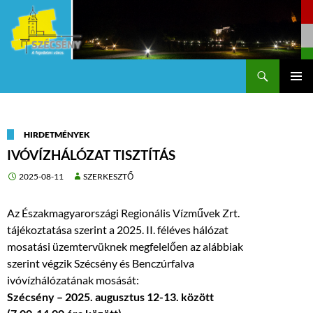
Keresés
Szécsény a fejedelmi Város
KILÉPÉS
Els
A
TARTALOMBA
me
HIRDETMÉNYEK
IVÓVÍZHÁLÓZAT TISZTÍTÁS
2025-08-11
SZERKESZTŐ
Az Északmagyarországi Regionális Vízművek Zrt.
tájékoztatása szerint a 2025. II. féléves hálózat
mosatási üzemtervüknek megfelelően az alábbiak
szerint végzik Szécsény és Benczúrfalva
ivóvízhálózatának mosását:
Szécsény – 2025. augusztus 12-13. között