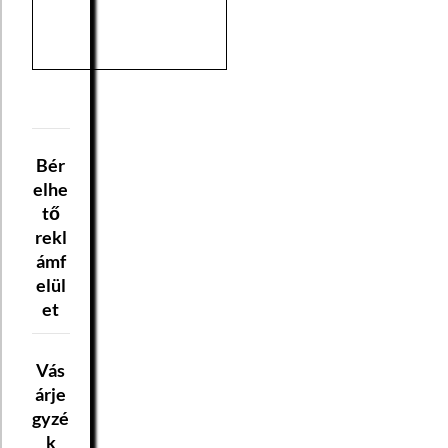
Bér
elhe
tő
rekl
ámf
elül
et
Vás
árje
gyzé
k