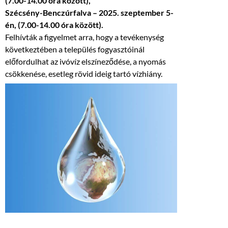
(7.00-14.00 óra között),
Szécsény-Benczúrfalva – 2025. szeptember 5-
én, (7.00-14.00 óra között).
Felhívták a figyelmet arra, hogy a tevékenység
következtében a település fogyasztóinál
előfordulhat az ivóvíz elszíneződése, a nyomás
csökkenése, esetleg rövid ideig tartó vízhiány.