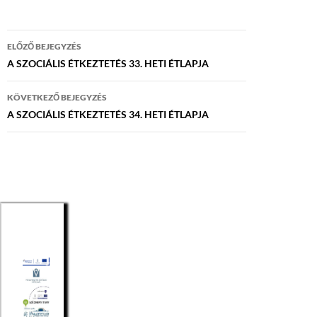
Bejegyzés
ELŐZŐ BEJEGYZÉS
navigáció
A SZOCIÁLIS ÉTKEZTETÉS 33. HETI ÉTLAPJA
KÖVETKEZŐ BEJEGYZÉS
A SZOCIÁLIS ÉTKEZTETÉS 34. HETI ÉTLAPJA