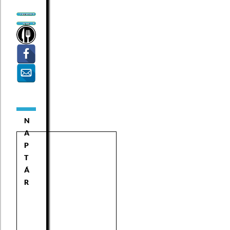
N
A
P
T
Á
R