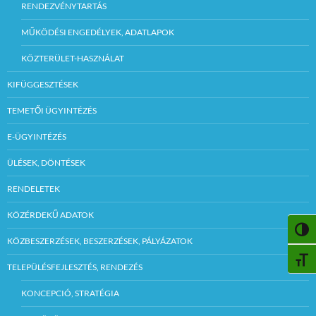
RENDEZVÉNYTARTÁS
MŰKÖDÉSI ENGEDÉLYEK, ADATLAPOK
KÖZTERÜLET-HASZNÁLAT
KIFÜGGESZTÉSEK
TEMETŐI ÜGYINTÉZÉS
E-ÜGYINTÉZÉS
ÜLÉSEK, DÖNTÉSEK
RENDELETEK
KÖZÉRDEKŰ ADATOK
NAGY
KÖZBESZERZÉSEK, BESZERZÉSEK, PÁLYÁZATOK
BETŰ
TELEPÜLÉSFEJLESZTÉS, RENDEZÉS
KONCEPCIÓ, STRATÉGIA