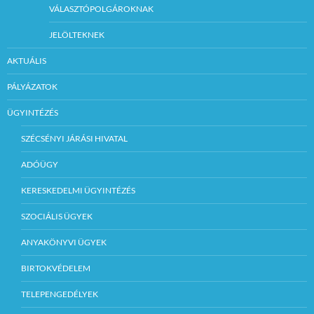
VÁLASZTÓPOLGÁROKNAK
JELÖLTEKNEK
AKTUÁLIS
PÁLYÁZATOK
ÜGYINTÉZÉS
SZÉCSÉNYI JÁRÁSI HIVATAL
ADÓÜGY
KERESKEDELMI ÜGYINTÉZÉS
SZOCIÁLIS ÜGYEK
ANYAKÖNYVI ÜGYEK
BIRTOKVÉDELEM
TELEPENGEDÉLYEK