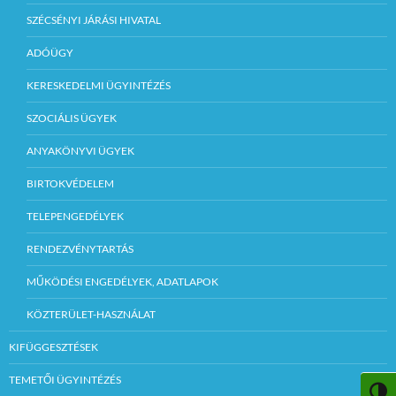
SZÉCSÉNYI JÁRÁSI HIVATAL
ADÓÜGY
KERESKEDELMI ÜGYINTÉZÉS
SZOCIÁLIS ÜGYEK
ANYAKÖNYVI ÜGYEK
BIRTOKVÉDELEM
TELEPENGEDÉLYEK
RENDEZVÉNYTARTÁS
MŰKÖDÉSI ENGEDÉLYEK, ADATLAPOK
KÖZTERÜLET-HASZNÁLAT
KIFÜGGESZTÉSEK
TEMETŐI ÜGYINTÉZÉS
NAGY