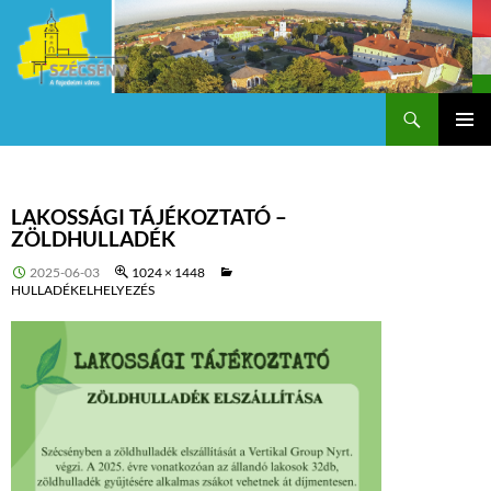
Keresés
Szécsény a fejedelmi Város
KILÉPÉS
Els
A
TARTALOMBA
me
LAKOSSÁGI TÁJÉKOZTATÓ –
ZÖLDHULLADÉK
2025-06-03
1024 × 1448
HULLADÉKELHELYEZÉS