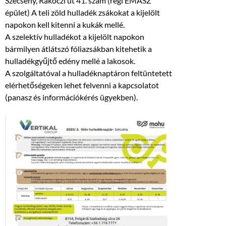
Szécsény, Rákóczi út 41. szám (régi ÉMÁSZ
épület) A teli zöld hulladék zsákokat a kijelölt
napokon kell kitenni a kukák mellé.
A szelektív hulladékot a kijelölt napokon
bármilyen átlátszó fóliazsákban kitehetik a
hulladékgyűjtő edény mellé a lakosok.
A szolgáltatóval a hulladéknaptáron feltüntetett
elérhetőségeken lehet felvenni a kapcsolatot
(panasz és információkérés ügyekben).