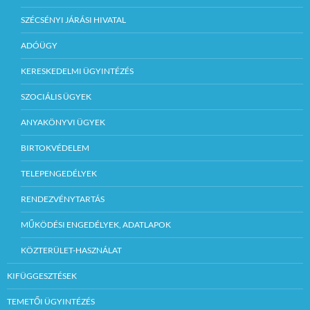
SZÉCSÉNYI JÁRÁSI HIVATAL
ADÓÜGY
KERESKEDELMI ÜGYINTÉZÉS
SZOCIÁLIS ÜGYEK
ANYAKÖNYVI ÜGYEK
BIRTOKVÉDELEM
TELEPENGEDÉLYEK
RENDEZVÉNYTARTÁS
MŰKÖDÉSI ENGEDÉLYEK, ADATLAPOK
KÖZTERÜLET-HASZNÁLAT
KIFÜGGESZTÉSEK
TEMETŐI ÜGYINTÉZÉS