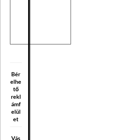
Bér
elhe
tő
rekl
ámf
elül
et
Vás