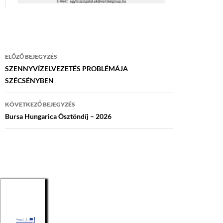
Bejegyzés
ELŐZŐ BEJEGYZÉS
navigáció
SZENNYVÍZELVEZETÉS PROBLÉMÁJA
SZÉCSÉNYBEN
KÖVETKEZŐ BEJEGYZÉS
Bursa Hungarica Ösztöndíj – 2026