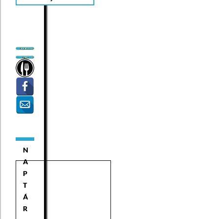
N
A
P
T
Á
R