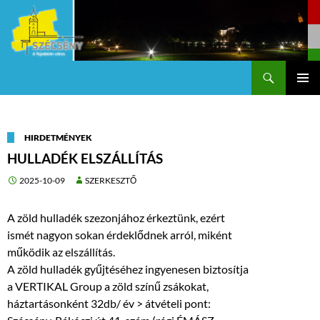
Keresés
Szécsény a fejedelmi Város
KILÉPÉS
Els
A
TARTALOMBA
me
HIRDETMÉNYEK
HULLADÉK ELSZÁLLÍTÁS
2025-10-09
SZERKESZTŐ
A zöld hulladék szezonjához érkeztünk, ezért
ismét nagyon sokan érdeklődnek arról, miként
működik az elszállítás.
A zöld hulladék gyűjtéséhez ingyenesen biztosítja
a VERTIKAL Group a zöld színű zsákokat,
háztartásonként 32db/ év > átvételi pont: