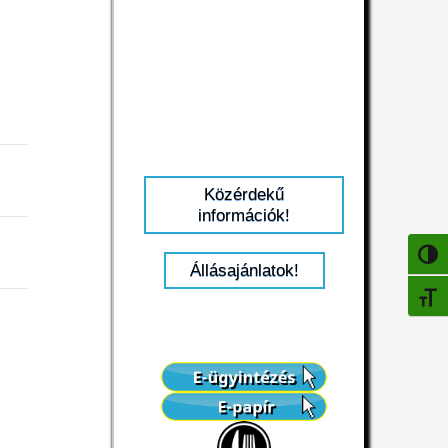
Közérdekű
információk!
NAGY
Állásajánlatok!
BETŰ