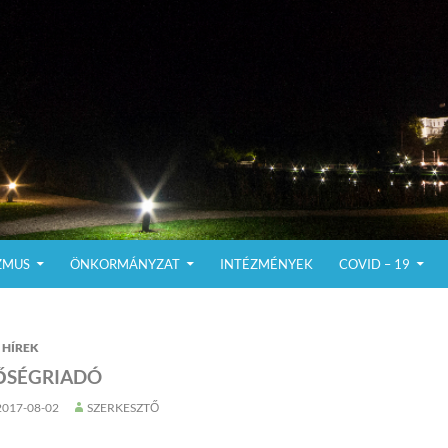
ZMUS
ÖNKORMÁNYZAT
INTÉZMÉNYEK
COVID – 19
HÍREK
ŐSÉGRIADÓ
2017-08-02
SZERKESZTŐ