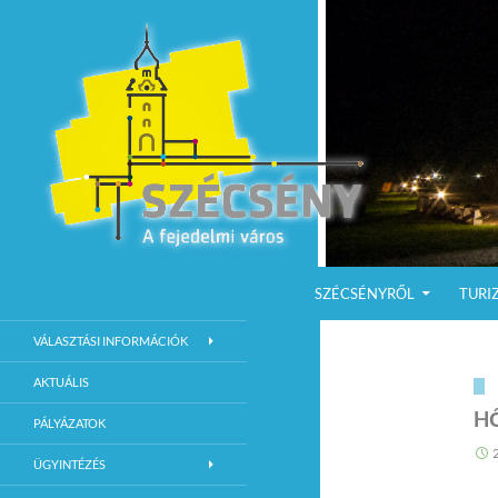
KILÉPÉS A TARTALOMBA
Keresés
Szécsény a fejedelmi Város
SZÉCSÉNYRŐL
TURI
Szécsény Város Hivatalos Weboldala
VÁLASZTÁSI INFORMÁCIÓK
AKTUÁLIS
H
PÁLYÁZATOK
ÜGYINTÉZÉS