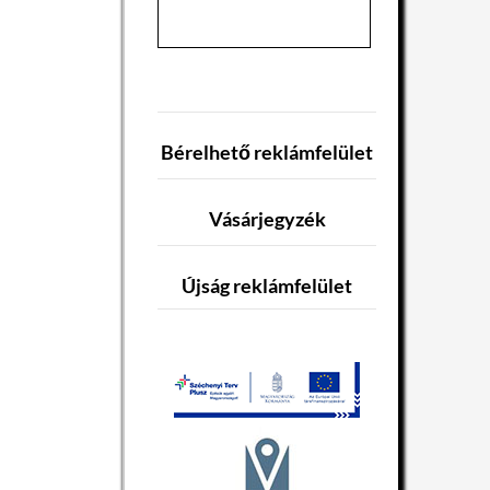
Bérelhető reklámfelület
Vásárjegyzék
Újság reklámfelület