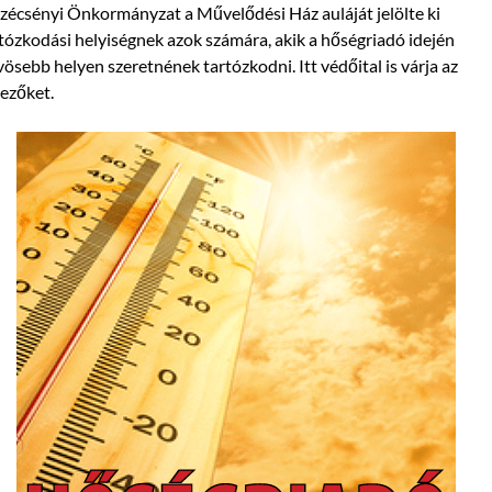
zécsényi Önkormányzat a Művelődési Ház auláját jelölte ki
tózkodási helyiségnek azok számára, akik a hőségriadó idején
ösebb helyen szeretnének tartózkodni. Itt védőital is várja az
ezőket.