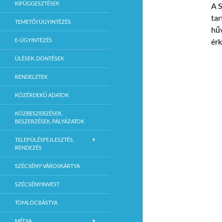
KIFÜGGESZTÉSEK
A S
tar
TEMETŐI ÜGYINTÉZÉS
hűv
E-ÜGYINTÉZÉS
érk
ÜLÉSEK, DÖNTÉSEK
RENDELETEK
KÖZÉRDEKŰ ADATOK
KÖZBESZERZÉSEK,
BESZERZÉSEK, PÁLYÁZATOK
TELEPÜLÉSFEJLESZTÉS,
RENDEZÉS
SZÉCSÉNY VÁROSKÁRTYA
SZÉCSÉNYINVEST
TÖMLÖCBÁSTYA
MÉDIA