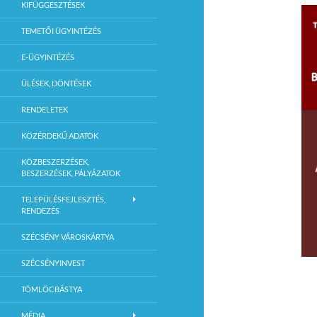
KIFÜGGESZTÉSEK
TEMETŐI ÜGYINTÉZÉS
E-ÜGYINTÉZÉS
ÜLÉSEK, DÖNTÉSEK
RENDELETEK
KÖZÉRDEKŰ ADATOK
KÖZBESZERZÉSEK,
BESZERZÉSEK, PÁLYÁZATOK
TELEPÜLÉSFEJLESZTÉS,
RENDEZÉS
SZÉCSÉNY VÁROSKÁRTYA
SZÉCSÉNYINVEST
TÖMLÖCBÁSTYA
MÉDIA