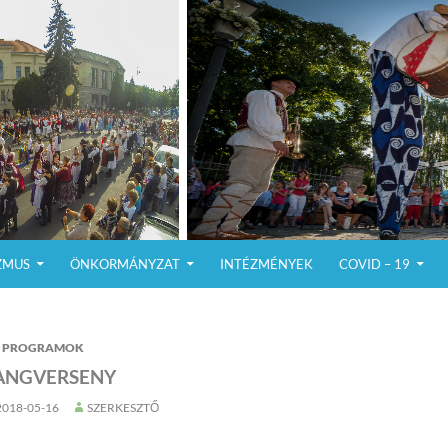
ZMUS
ÖNKORMÁNYZAT
INTÉZMÉNYEK
COVID – 19
PROGRAMOK
ANGVERSENY
2018-05-16
SZERKESZTŐ