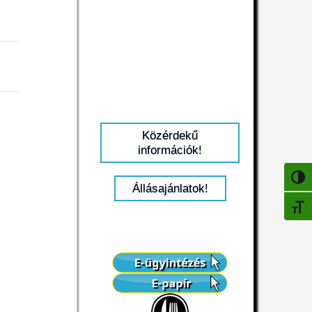
Közérdekű
információk!
NAGY
Állásajánlatok!
BETŰ