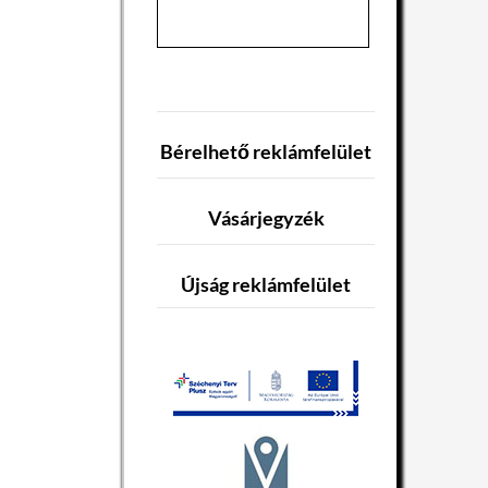
Bérelhető reklámfelület
Vásárjegyzék
Újság reklámfelület