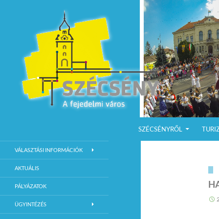
KILÉPÉS A TARTALOMBA
Keresés
Szécsény a fejedelmi Város
SZÉCSÉNYRŐL
TURI
Szécsény Város Hivatalos Weboldala
VÁLASZTÁSI INFORMÁCIÓK
AKTUÁLIS
H
PÁLYÁZATOK
ÜGYINTÉZÉS