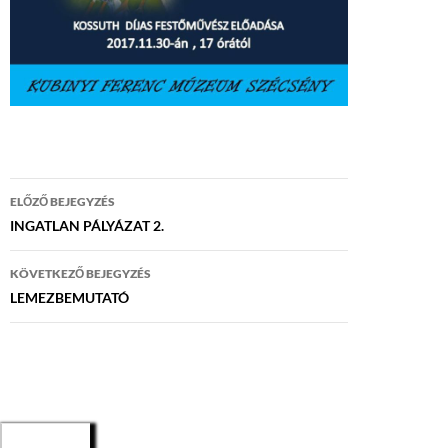
Bejegyzés
ELŐZŐ BEJEGYZÉS
navigáció
INGATLAN PÁLYÁZAT 2.
KÖVETKEZŐ BEJEGYZÉS
LEMEZBEMUTATÓ