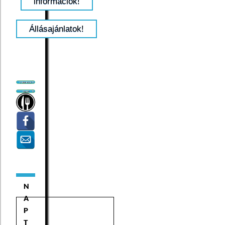
információk!
Állásajánlatok!
N
A
P
T