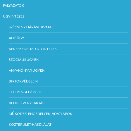
PÁLYÁZATOK
ÜGYINTÉZÉS
SZÉCSÉNYI JÁRÁSI HIVATAL
ADÓÜGY
KERESKEDELMI ÜGYINTÉZÉS
SZOCIÁLIS ÜGYEK
ANYAKÖNYVI ÜGYEK
BIRTOKVÉDELEM
TELEPENGEDÉLYEK
RENDEZVÉNYTARTÁS
MŰKÖDÉSI ENGEDÉLYEK, ADATLAPOK
KÖZTERÜLET-HASZNÁLAT