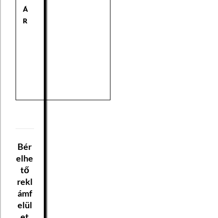
Á
R
Bér
elhe
tő
rekl
ámf
elül
et