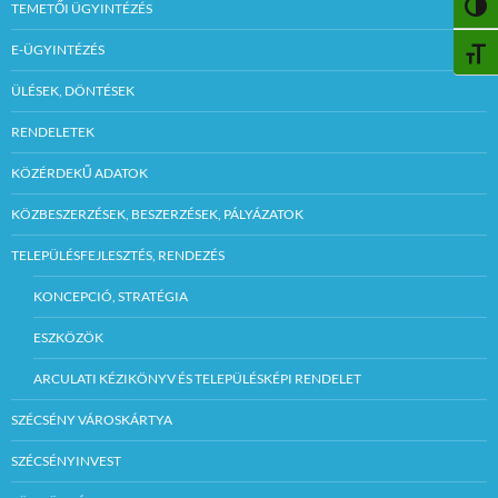
TEMETŐI ÜGYINTÉZÉS
NAGY
E-ÜGYINTÉZÉS
BETŰ
ÜLÉSEK, DÖNTÉSEK
RENDELETEK
KÖZÉRDEKŰ ADATOK
KÖZBESZERZÉSEK, BESZERZÉSEK, PÁLYÁZATOK
TELEPÜLÉSFEJLESZTÉS, RENDEZÉS
KONCEPCIÓ, STRATÉGIA
ESZKÖZÖK
ARCULATI KÉZIKÖNYV ÉS TELEPÜLÉSKÉPI RENDELET
SZÉCSÉNY VÁROSKÁRTYA
SZÉCSÉNYINVEST