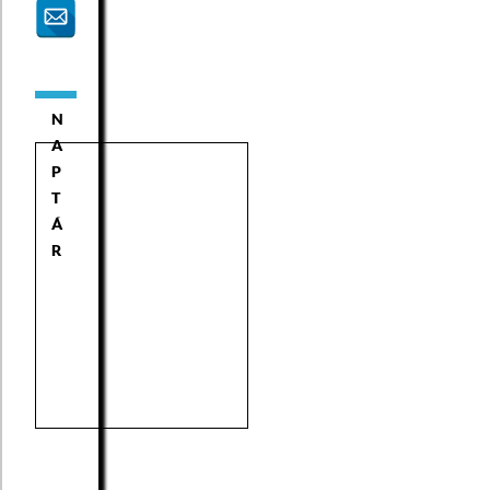
N
A
P
T
Á
R