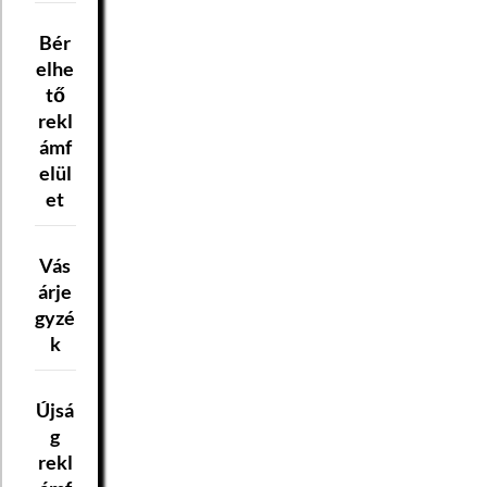
Bér
elhe
tő
rekl
ámf
elül
et
Vás
árje
gyzé
k
Újsá
g
rekl