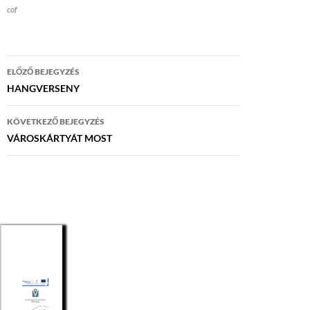
cof
Bejegyzés
ELŐZŐ BEJEGYZÉS
navigáció
HANGVERSENY
KÖVETKEZŐ BEJEGYZÉS
VÁROSKÁRTYÁT MOST