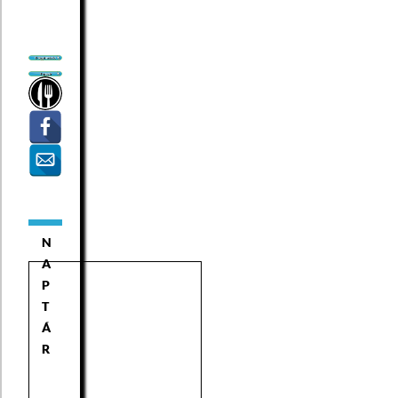
N
A
P
T
Á
R