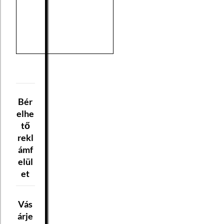
Bér
elhe
tő
rekl
ámf
elül
et
Vás
árje