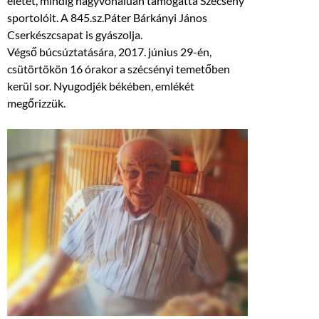
életét, mindig nagyvonalúan támogatta Szécsény
sportolóit. A 845.sz.Páter Bárkányi János
Cserkészcsapat is gyászolja.
Végső búcsúztatására, 2017. június 29-én,
csütörtökön 16 órakor a szécsényi temetőben
kerül sor. Nyugodjék békében, emlékét
megőrizzük.