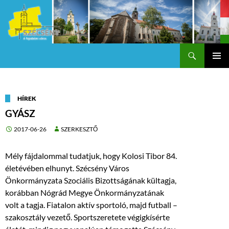
Keresés
Szécsény a fejedelmi Város
KILÉPÉS
Els
A
TARTALOMBA
me
HÍREK
GYÁSZ
2017-06-26
SZERKESZTŐ
Mély fájdalommal tudatjuk, hogy Kolosi Tibor 84.
életévében elhunyt. Szécsény Város
Önkormányzata Szociális Bizottságának kültagja,
korábban Nógrád Megye Önkormányzatának
volt a tagja. Fiatalon aktív sportoló, majd futball –
szakosztály vezető. Sportszeretete végigkísérte