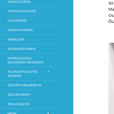
KIFÜGGESZTÉSEK
50 
Már
TEMETŐI ÜGYINTÉZÉS
Osz
E-ÜGYINTÉZÉS
Ősz
ÜLÉSEK, DÖNTÉSEK
RENDELETEK
KÖZÉRDEKŰ ADATOK
KÖZBESZERZÉSEK,
BESZERZÉSEK, PÁLYÁZATOK
TELEPÜLÉSFEJLESZTÉS,
RENDEZÉS
SZÉCSÉNY VÁROSKÁRTYA
SZÉCSÉNYINVEST
TÖMLÖCBÁSTYA
MÉDIA