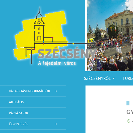
KILÉPÉS A TARTALOMBA
Keresés
Szécsény a fejedelmi Város
SZÉCSÉNYRŐL
TURI
Szécsény Város Hivatalos Weboldala
VÁLASZTÁSI INFORMÁCIÓK
AKTUÁLIS
G
PÁLYÁZATOK
ÜGYINTÉZÉS