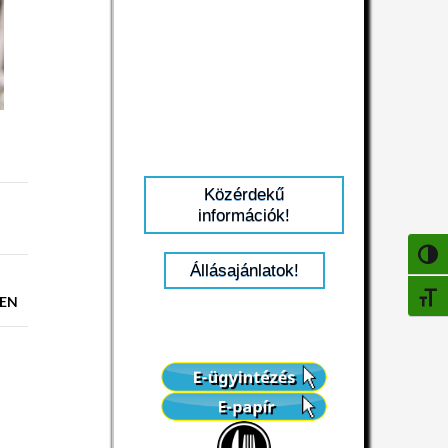
Közérdekű
információk!
NAGY
Állásajánlatok!
BETŰ
BEN