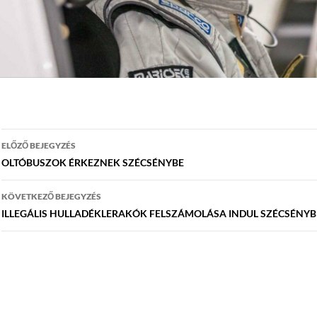
Bejegyzés
ELŐZŐ BEJEGYZÉS
navigáció
OLTÓBUSZOK ÉRKEZNEK SZÉCSÉNYBE
KÖVETKEZŐ BEJEGYZÉS
ILLEGÁLIS HULLADÉKLERAKÓK FELSZÁMOLÁSA INDUL SZÉCSÉNY