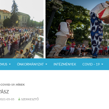
ZMUS
ÖNKORMÁNYZAT
INTÉZMÉNYEK
COVID – 19
COVID-19
,
HÍREK
YÁSZ
2021-05-05
SZERKESZTŐ