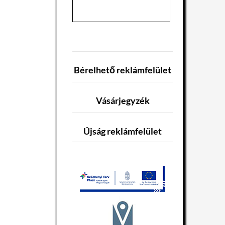
Bérelhető reklámfelület
Vásárjegyzék
Újság reklámfelület