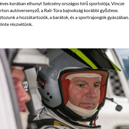
éves korában elhunyt Szécsény országos hírű sportolója, Vincze
ton autóversenyző, a Rali-Túra bajnokság korábbi győztese.
tozunk a hozzátartozók, a barátok, és a sportrajongók gyászában.
inte részvétünk.