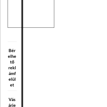
Bér
elhe
tő
rekl
ámf
elül
et
Vás
árje