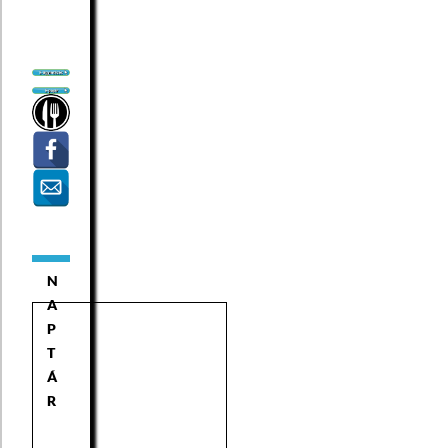
N
A
P
T
Á
R