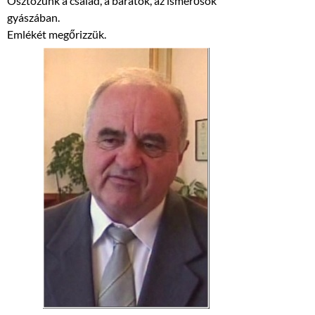
Osztozunk a család, a barátok, az ismerősök
gyászában.
Emlékét megőrizzük.