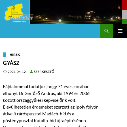
Keresés
Szécsény a fejedelmi Város
KILÉPÉS
Els
A
TARTALOMBA
me
HÍREK
GYÁSZ
2021-04-12
SZERKESZTŐ
Fájdalommal tudatjuk, hogy 71 éves korában
elhunyt Dr. Serfőző András, aki 1994 és 2006
között országgyűlési képviselőnk volt.
Elévülhetetlen érdemeket szerzett az Ipoly folyón
átívelő ráróspusztai Madách-híd és a
pösténypusztai Katalin-híd újraépítésében.