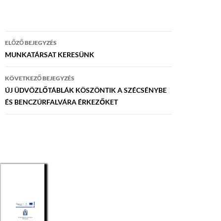
Bejegyzés
ELŐZŐ BEJEGYZÉS
navigáció
MUNKATÁRSAT KERESÜNK
KÖVETKEZŐ BEJEGYZÉS
ÚJ ÜDVÖZLŐTÁBLÁK KÖSZÖNTIK A SZÉCSÉNYBE
ÉS BENCZÚRFALVÁRA ÉRKEZŐKET