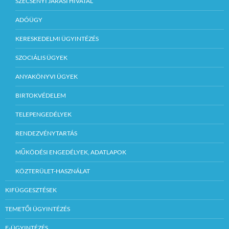
SZÉCSÉNYI JÁRÁSI HIVATAL
ADÓÜGY
KERESKEDELMI ÜGYINTÉZÉS
SZOCIÁLIS ÜGYEK
ANYAKÖNYVI ÜGYEK
BIRTOKVÉDELEM
TELEPENGEDÉLYEK
RENDEZVÉNYTARTÁS
MŰKÖDÉSI ENGEDÉLYEK, ADATLAPOK
KÖZTERÜLET-HASZNÁLAT
KIFÜGGESZTÉSEK
TEMETŐI ÜGYINTÉZÉS
E-ÜGYINTÉZÉS