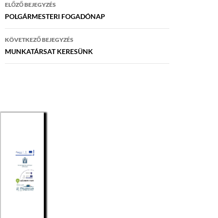
Bejegyzés
ELŐZŐ BEJEGYZÉS
navigáció
POLGÁRMESTERI FOGADÓNAP
KÖVETKEZŐ BEJEGYZÉS
MUNKATÁRSAT KERESÜNK