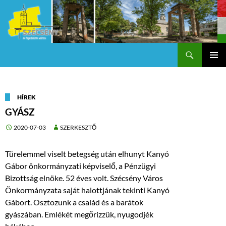
Keresés
Szécsény a fejedelmi Város
KILÉPÉS
Els
A
TARTALOMBA
me
HÍREK
GYÁSZ
2020-07-03
SZERKESZTŐ
Türelemmel viselt betegség után elhunyt Kanyó
Gábor önkormányzati képviselő, a Pénzügyi
Bizottság elnöke. 52 éves volt. Szécsény Város
Önkormányzata saját halottjának tekinti Kanyó
Gábort. Osztozunk a család és a barátok
gyászában. Emlékét megőrizzük, nyugodjék