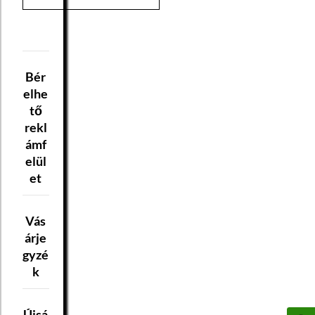
Bér
elhe
tő
rekl
ámf
elül
et
Vás
árje
gyzé
k
Újsá