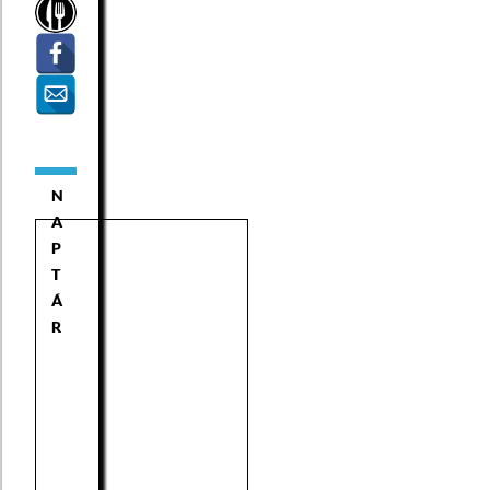
N
A
P
T
Á
R