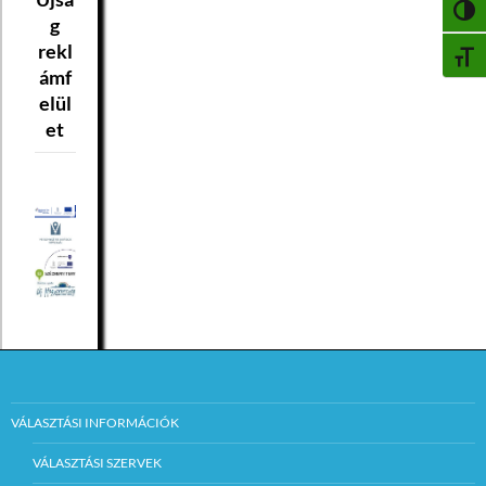
NAGY
g
rekl
BETŰ
ámf
elül
et
VÁLASZTÁSI INFORMÁCIÓK
VÁLASZTÁSI SZERVEK